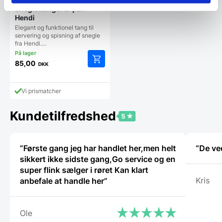
Snegletænger 2-pak –
Hendi
Elegant og funktionel tang til
servering og spisning af snegle
fra Hendi.…
85,00
DKK
Vi prismatcher
Kundetilfredshed
“Første gang jeg har handlet her,men helt
“De ve
sikkert ikke sidste gang,Go service og en
super flink sælger i røret Kan klart
Kris
anbefale at handle her”
Ole