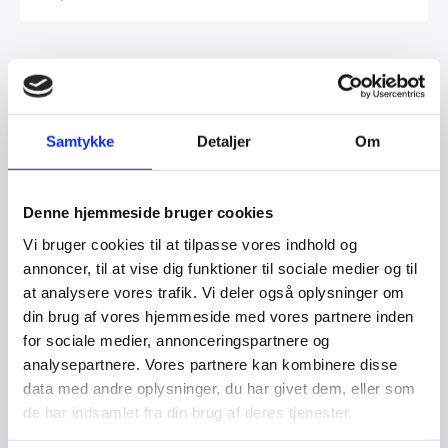
Relaterede varer
Samtykke
Detaljer
Om
Denne hjemmeside bruger cookies
Vi bruger cookies til at tilpasse vores indhold og
Salattang, 2 størrelser fra
annoncer, til at vise dig funktioner til sociale medier og til
Hendi
Kagetang – Hendi
at analysere vores trafik. Vi deler også oplysninger om
Salattang fra Hendi - 2
Denne kagetang fra Hendi er et
varianterSalattang - 171752250
din brug af vores hjemmeside med vores partnere inden
praktisk redskab til at håndtere
mm.Salattang - 171851300…
og servere…
for sociale medier, annonceringspartnere og
analysepartnere. Vores partnere kan kombinere disse
Fra
44,00
DKK
55,00
DKK
data med andre oplysninger, du har givet dem, eller som
Dette
vare
de har indsamlet fra din brug af deres tjenester.
har
Vi prismatcher
Vi prismatcher
flere