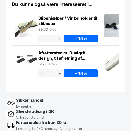
Du kunne også være interesseret i…
Slibehjælper / Vinkelholder til
Sl
slibesten
k
39,00
4
DKK
+ Tilføj
-
+
Afrettersten m. Dualgrit
S
design, til afretning af
–
slibesten
149,00
3
DKK
+ Tilføj
-
+
Sikker handel
E-mærket
Største udvalg i DK
Vi køber stort ind
Forsendelse fra kun 39 kr.
Leveringstid 1-3 hverdage/v. Lagervarer