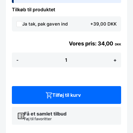
Tilkøb til produktet
Ja tak, pak gaven ind
+39,00 DKK
34,00
DKK
Salatgaffel,
-
+
564004,
fra
Hendi
antal
Tilføj til kurv
Få et samlet tilbud
Føj til favoritter