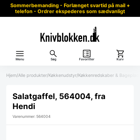
Sommerbemanding - Forlænget svartid på mail +
telefon - Ordrer ekspederes som sædvanligt
Menu
Søg
Favoritter
Kurv
Hjem
/
Alle produkter
/
Køkkenudstyr
/
Køkkenredskaber & Bageplad
Salatgaffel, 564004, fra
Hendi
Varenummer: 564004