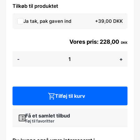
Tilkøb til produktet
Ja tak, pak gaven ind
+39,00 DKK
228,00
DKK
Pommes
-
+
frites
skovl,
fra
Hendi
antal
Tilføj til kurv
Få et samlet tilbud
Føj til favoritter