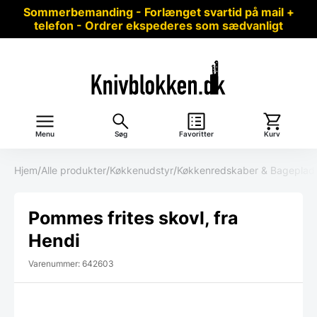
Sommerbemanding - Forlænget svartid på mail +
telefon - Ordrer ekspederes som sædvanligt
Menu
Søg
Favoritter
Kurv
Hjem
/
Alle produkter
/
Køkkenudstyr
/
Køkkenredskaber & Bageplad
Pommes frites skovl, fra
Hendi
Varenummer: 642603