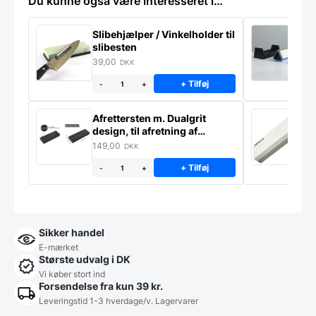
Du kunne også være interesseret i…
Slibehjælper / Vinkelholder til
Sl
slibesten
k
39,00
4
DKK
+ Tilføj
-
+
Afrettersten m. Dualgrit
S
design, til afretning af
–
slibesten
149,00
3
DKK
+ Tilføj
-
+
Sikker handel
E-mærket
Største udvalg i DK
Vi køber stort ind
Forsendelse fra kun 39 kr.
Leveringstid 1-3 hverdage/v. Lagervarer