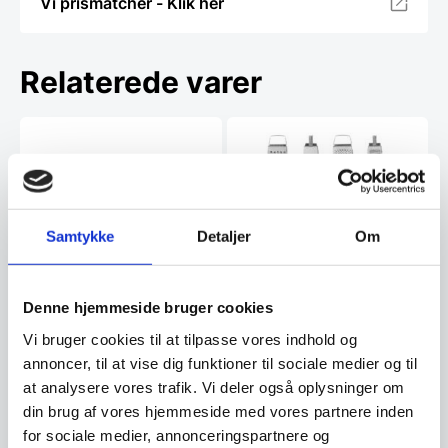
Vi prismatcher - Klik her
Relaterede varer
Rivejern, 4-sidet, Hendi
Samtykke
Detaljer
Om
Rivejern, 4-sidet fra Hendi. Mål:
9x65x200mm
Denne hjemmeside bruger cookies
Skovl i aluminium fra
Vi bruger cookies til at tilpasse vores indhold og
Hendi, mange størrelser
annoncer, til at vise dig funktioner til sociale medier og til
Skovl i aluminium fra Hendi,
at analysere vores trafik. Vi deler også oplysninger om
mange størrelserScoop
aluminium …
din brug af vores hjemmeside med vores partnere inden
Fra
49,00
89,00
for sociale medier, annonceringspartnere og
DKK
DKK