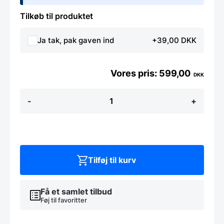
Tilkøb til produktet
Ja tak, pak gaven ind
+39,00 DKK
599,00
DKK
Pizzaskade
-
+
GIMETAL
20
cm
med
75
cm
håndtag
Tilføj til kurv
antal
Få et samlet tilbud
Føj til favoritter