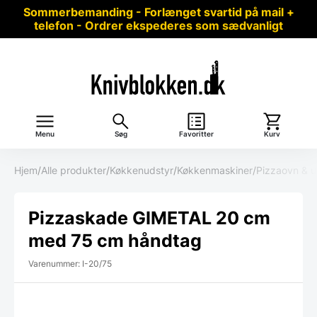
Sommerbemanding - Forlænget svartid på mail +
telefon - Ordrer ekspederes som sædvanligt
Menu
Søg
Favoritter
Kurv
Hjem
/
Alle produkter
/
Køkkenudstyr
/
Køkkenmaskiner
/
Pizzaovn & u
Pizzaskade GIMETAL 20 cm
med 75 cm håndtag
Varenummer: I-20/75