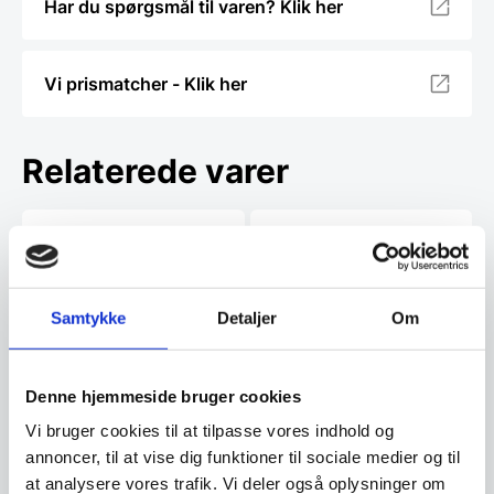
Har du spørgsmål til varen? Klik her
Vi prismatcher - Klik her
Relaterede varer
Samtykke
Detaljer
Om
Pizzaspade GI-METAL
Denne hjemmeside bruger cookies
PINSA ROMANA eller pizza
PALA. 23X40 cm med 60
Italienske Gimetal er kendt som
Vi bruger cookies til at tilpasse vores indhold og
cm håndtag
"kongen" af pizzatilbehør. Deres
Træ pizzaspade – flere
annoncer, til at vise dig funktioner til sociale medier og til
pizzaspader er…
størrelser
at analysere vores trafik. Vi deler også oplysninger om
Denne træ pizzaspade fra WAS