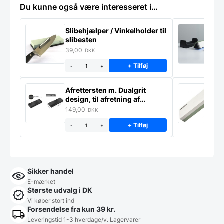
Du kunne også være interesseret i…
Slibehjælper / Vinkelholder til
Sl
slibesten
k
39,00
4
DKK
+ Tilføj
-
+
Afrettersten m. Dualgrit
S
design, til afretning af
–
slibesten
149,00
3
DKK
+ Tilføj
-
+
Sikker handel
E-mærket
Største udvalg i DK
Vi køber stort ind
Forsendelse fra kun 39 kr.
Leveringstid 1-3 hverdage/v. Lagervarer