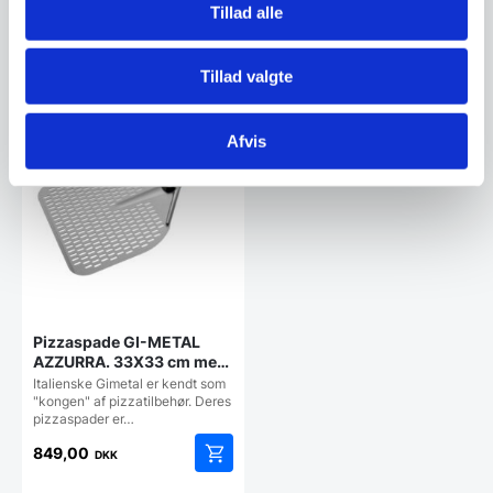
1.089,00
469,00
Tillad alle
DKK
DKK
Tillad valgte
Vi prismatcher
Vi prismatcher
Afvis
Pizzaspade GI-METAL
AZZURRA. 33X33 cm med
60 cm håndtag
Italienske Gimetal er kendt som
"kongen" af pizzatilbehør. Deres
pizzaspader er…
849,00
DKK