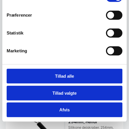
Om koncernen & god kvalitet
Præferencer
Statistik
Har du spørgsmål til varen? Klik her
Marketing
Vi prismatcher - Klik her
Tillad alle
Relaterede varer
Tillad valgte
Afvis
Silikone dejskraber,
254mm, Hendi
Silikone dejskraber, 254mm,