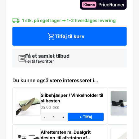
1 stk. på eget lager ➞ 1-2 hverdages levering
Tilføj til kurv
Få et samlet tilbud
Føj til favoritter
Du kunne også være interesseret i…
Slibehjælper / Vinkelholder til
Sl
slibesten
k
39,00
4
DKK
+ Tilføj
-
+
Afrettersten m. Dualgrit
S
design, til afretning af
–