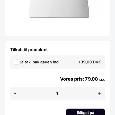
Tilkøb til produktet
Ja tak, pak gaven ind
+39,00 DKK
79,00
DKK
Pizza
-
+
spatel
fra
Hendi
antal