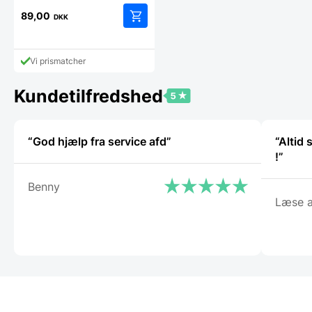
89,00
DKK
Vi prismatcher
Kundetilfredshed
“God hjælp fra service afd”
“Altid
!”
Benny
Læse a