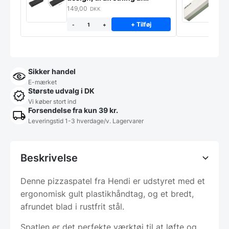
slibesten
149,00
3
DKK
+ Tilføj
-
+
Sikker handel
E-mærket
Største udvalg i DK
Vi køber stort ind
Forsendelse fra kun 39 kr.
Leveringstid 1-3 hverdage/v. Lagervarer
Beskrivelse
Denne pizzaspatel fra Hendi er udstyret med et
ergonomisk gult plastikhåndtag, og et bredt,
afrundet blad i rustfrit stål.
Spatlen er det perfekte værktøj til at løfte og