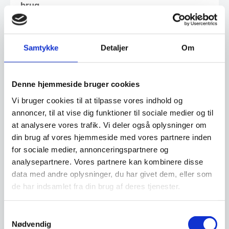
brug
Det skridsikre, fødevaregodkendte
plastikhåndtag sikrer optimal komfort og
Samtykke
Detaljer
Om
reducerer træthed ved gentagne bevægelser,
hvilket er essentielt i professionelle køkkener.
Det ovale hul i håndtaget muliggør nem
Denne hjemmeside bruger cookies
ophængning, som sparer plads og holder
Vi bruger cookies til at tilpasse vores indhold og
arbejdsområdet ryddeligt. Kombinationen af
annoncer, til at vise dig funktioner til sociale medier og til
slidstærkt rustfrit stål og letvægts
at analysere vores trafik. Vi deler også oplysninger om
polypropylene gør spatlen modstandsdygtig
din brug af vores hjemmeside med vores partnere inden
over for daglig brug og opvaskemaskine, hvilket
for sociale medier, annonceringspartnere og
garanterer lang levetid og høj hygiejne. Denne
analysepartnere. Vores partnere kan kombinere disse
spatels enkle og funktionelle design gør den til
data med andre oplysninger, du har givet dem, eller som
et pålideligt redskab til præcis og effektiv
de har indsamlet fra din brug af deres tjenester.
håndtering af pizzadej og bagværk, uanset om
det er til restaurantbrug eller hjemmebagning.
Samtykkevalg
Nødvendig