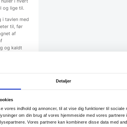
huller i hvert
og lige til.
 i tavlen med
er til, før
agnet af
af
ig og kaldt
stærk magnet”
rens eller
r.
Detaljer
ettavlerne
ookies
se vores indhold og annoncer, til at vise dig funktioner til sociale
oplysninger om din brug af vores hjemmeside med vores partnere i
ysepartnere. Vores partnere kan kombinere disse data med andr