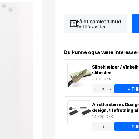
45
x
60
cm
Få et samlet tilbud
antal
Føj til favoritter
Du kunne også være interesser
Slibehjælper / Vinkelho
slibesten
39,00
DKK
+ Tilf
-
+
Afrettersten m. Dualgr
design, til afretning af
slibesten
149,00
DKK
+ Tilf
-
+