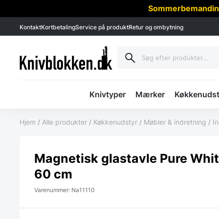
Sommerbemanding -
Kontakt
Kortbetaling
Service på produkt
Retur og ombytning
Knivtyper
Mærker
Køkkenudst
Hjem
/
Alle produkter
/
Køkkenudstyr
/
Møbler & indretning
/
I
Magnetisk glastavle Pure Whit
60 cm
Varenummer: Na11110