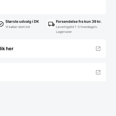
Største udvalg i DK
Forsendelse fra kun 39 kr.
Vi køber stort ind
Leveringstid 1-3 hverdage/v.
Lagervarer
lik her