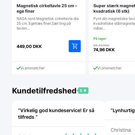
Magnetisk cirkeltavle 25 cm –
Super stærk magnet,
ege finer
kvadratisk (6 stk)
NAGA nord Magnetisk cirkeltavle dia
Pynt din magnetiske tav
25 cm. Egetræs finer.Sæt ting på
kvadratiske stålmagnet
tavlen…
måler…
Den
99,95
DKK
449,00
DKK
oprindelige
74,96
DKK
Den
pris
aktuelle
var:
pris
99,95 DKK.
Vi prismatcher
Vi prismatcher
er:
74,96 DKK.
Kundetilfredshed
“Virkelig god kundeservice! Er så
“Lynhurtig
tilfreds “
Christina