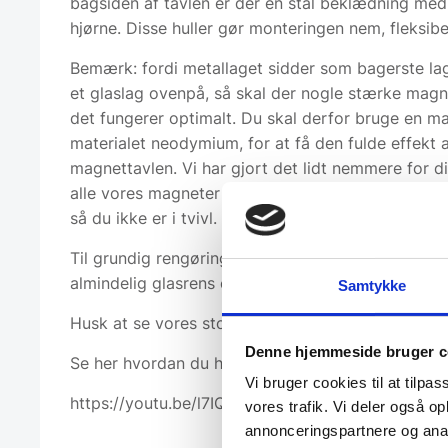
bagsiden af tavlen er der en stål beklædning med 
hjørne. Disse huller gør monteringen nem, fleksibel 
Bemærk: fordi metallaget sidder som bagerste lag
et glaslag ovenpå, så skal der nogle stærke magnet
det fungerer optimalt. Du skal derfor bruge en m
materialet neodymium, for at få den fulde effekt 
magnettavlen. Vi har gjort det lidt nemmere for d
alle vores magneter med neodymium for ”super 
så du ikke er i tvivl.
Til grundig rengøring af tavlen skal du bruge tavle
almindelig glasrens og en blød klud som ikke ridse
Samtykke
Husk at se vores store udvalg af tilbehør til magn
Denne hjemmeside bruger c
Se her hvordan du hænger din glastavle op:
Vi bruger cookies til at tilpas
https://youtu.be/l7IQzTVSNCg
vores trafik. Vi deler også 
annonceringspartnere og anal