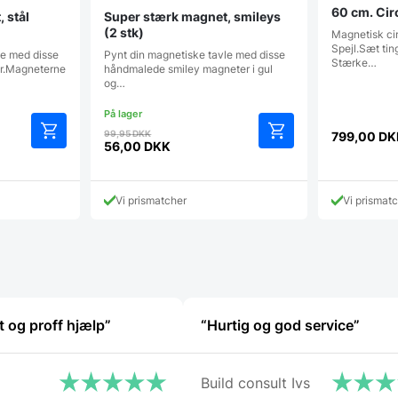
60 cm. Cir
 stål
Super stærk magnet, smileys
(2 stk)
Magnetisk cir
Spejl.Sæt tin
le med disse
Pynt din magnetiske tavle med disse
Stærke…
er.Magneterne
håndmalede smiley magneter i gul
og…
Den
99,95
DKK
799,00
DK
oprindelige
56,00
DKK
Den
pris
aktuelle
var:
pris
99,95 DKK.
Vi prismatcher
Vi prismat
er:
56,00 DKK.
t og proff hjælp”
“Hurtig og god service”
Build consult Ivs