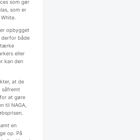
roces som gør
glas, som er
 White.
 er opbygget
n derfor både
stærke
rkers eller
ør kan den
kter, at de
, såfremt
for at gøre
en til NAGA,
øbsprisen.
samt en
ge op. På