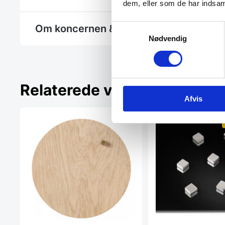
dem, eller som de har indsaml
Samtykkevalg
Om koncernen & god kvalitet
Nødvendig
Relaterede varer
Afvis