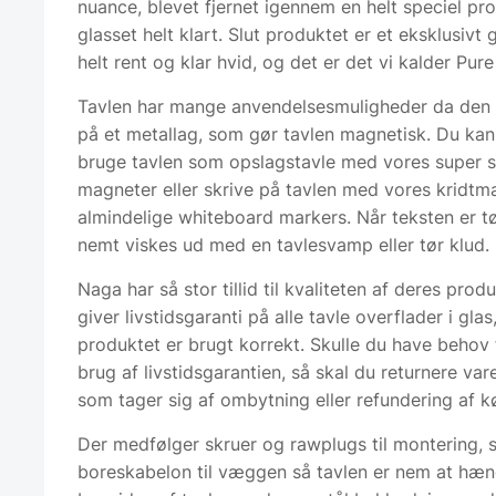
nuance, blevet fjernet igennem en helt speciel p
glasset helt klart. Slut produktet er et eksklusivt 
helt rent og klar hvid, og det er det vi kalder Pure
Tavlen har mange anvendelsesmuligheder da den
på et metallag, som gør tavlen magnetisk. Du ka
bruge tavlen som opslagstavle med vores super 
magneter eller skrive på tavlen med vores kridtma
almindelige whiteboard markers. Når teksten er t
nemt viskes ud med en tavlesvamp eller tør klud.
Naga har så stor tillid til kvaliteten af deres produ
giver livstidsgaranti på alle tavle overflader i glas
produktet er brugt korrekt. Skulle du have behov 
brug af livstidsgarantien, så skal du returnere var
som tager sig af ombytning eller refundering af k
Der medfølger skruer og rawplugs til montering, 
boreskabelon til væggen så tavlen er nem at hæn