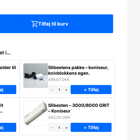
Tilføj til kurv
et i…
lder til
Slibestens pakke – koniseur,
knivblokkens egen.
499,00
DKK
øj
+ Tilføj
-
+
it
Slibesten – 3000/8000 GRIT
– Koniseur
343,00
DKK
øj
+ Tilføj
-
+