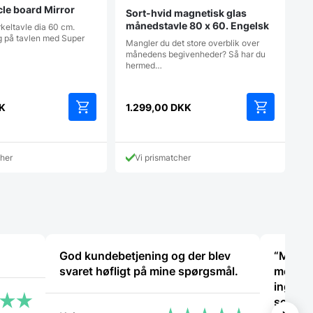
cle board Mirror
Sort-hvid magnetisk glas
månedstavle 80 x 60. Engelsk
keltavle dia 60 cm.
g på tavlen med Super
Mangler du det store overblik over
månedens begivenheder? Så har du
hermed…
K
1.299,00
DKK
cher
Vi prismatcher
God kundebetjening og der blev
“Mega æ
svaret høfligt på mine spørgsmål.
med 10 
ingen 
som jer