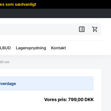
res som sædvanligt
ILBUD
Lageroprydning
Kontakt
 60 cm
 Hverdage
799,00
DKK