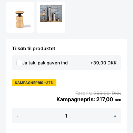
Tilkøb til produktet
Ja tak, pak gaven ind
+39,00 DKK
KAMPAGNEPRIS -27%
299,00
DKK
217,00
DKK
Legnoart
-
+
HERCULES
salt
eller
peber