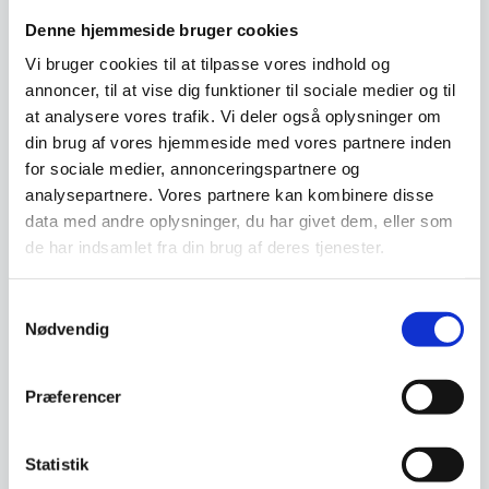
Denne hjemmeside bruger cookies
Vi bruger cookies til at tilpasse vores indhold og
annoncer, til at vise dig funktioner til sociale medier og til
at analysere vores trafik. Vi deler også oplysninger om
Lurch TANGO Saltkværn
din brug af vores hjemmeside med vores partnere inden
Tilbehørssæt til bord 5
Det er ofte de finesser, der gør
dele, Hendi
for sociale medier, annonceringspartnere og
en ret speciel. Med TANGO Salt
Tilbehørssæt til bord 5 dele,
analysepartnere. Vores partnere kan kombinere disse
kværn ved…
Hendi5 dele - salt, peber, olie,
data med andre oplysninger, du har givet dem, eller som
eddike…
de har indsamlet fra din brug af deres tjenester.
Den
149,00
DKK
126,00
DKK
oprindelige
69,00
DKK
Den
pris
aktuelle
Samtykkevalg
var:
pris
149,00 DKK.
Nødvendig
Vi prismatcher
Vi prismatcher
er:
69,00 DKK.
Præferencer
Statistik