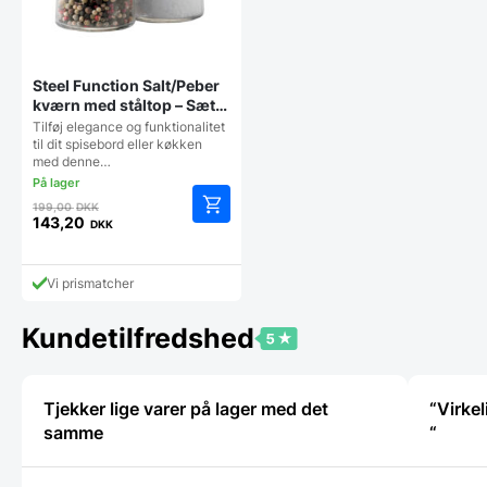
Steel Function Salt/Peber
kværn med ståltop – Sæt
med 2 stk.
Tilføj elegance og funktionalitet
til dit spisebord eller køkken
med denne…
Den
199,00
DKK
oprindelige
143,20
DKK
Den
pris
aktuelle
var:
pris
199,00 DKK.
Vi prismatcher
er:
143,20 DKK.
Kundetilfredshed
Tjekker lige varer på lager med det
“Virkel
samme
“