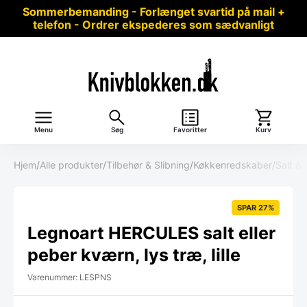
Sommerbemanding - Forlænget svartid på mail +
telefon - Ordrer ekspederes som sædvanligt
Menu
Søg
Favoritter
Kurv
Hjem
/
Alle produkter
/
Tilbehør & Slibning
/
Køkkenredskaber
/
Salt &
SPAR 27%
Legnoart HERCULES salt eller
peber kværn, lys træ, lille
Varenummer: LESPNS