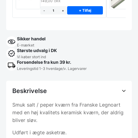
149,00
3
DKK
+ Tilføj
-
+
Sikker handel
E-mærket
Største udvalg i DK
Vi køber stort ind
Forsendelse fra kun 39 kr.
Leveringstid 1-3 hverdage/v. Lagervarer
Beskrivelse
Smuk salt / peper kværn fra Franske Legnoart
med en høj kvalitets keramisk kværn, der aldrig
bliver sløv.
Udført i ægte asketræ.