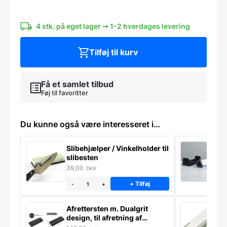
kværn,
lys
træ,
4 stk. på eget lager ➞ 1-2 hverdages levering
lille
antal
Tilføj til kurv
Få et samlet tilbud
Føj til favoritter
Du kunne også være interesseret i…
Slibehjælper / Vinkelholder til
Sl
slibesten
k
39,00
4
DKK
+ Tilføj
-
+
Afrettersten m. Dualgrit
S
design, til afretning af
–
slibesten