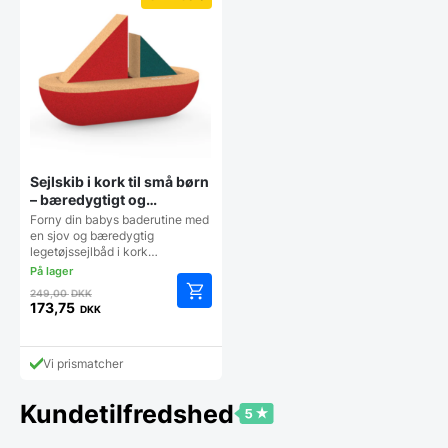
Sejlskib i kork til små børn
– bæredygtigt og
økologisk
Forny din babys baderutine med
en sjov og bæredygtig
legetøjssejlbåd i kork…
Den
249,00
DKK
oprindelige
173,75
DKK
Den
pris
aktuelle
var:
pris
249,00 DKK.
Vi prismatcher
er:
173,75 DKK.
Kundetilfredshed