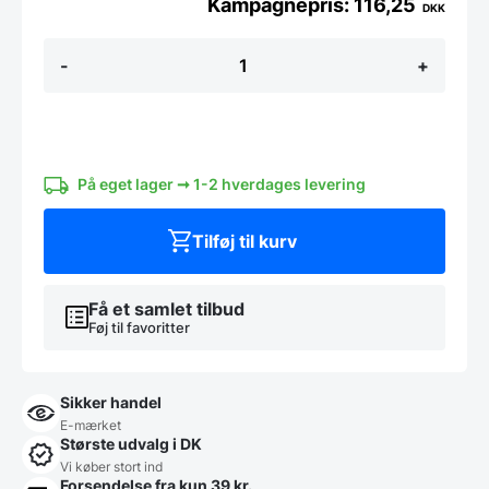
116,25
DKK
Legetøjsraket
-
+
til
børn
-
økologisk
og
bæredygtig
antal
På eget lager ➞ 1-2 hverdages levering
Tilføj til kurv
Få et samlet tilbud
Føj til favoritter
Sikker handel
E-mærket
Største udvalg i DK
Vi køber stort ind
Forsendelse fra kun 39 kr.