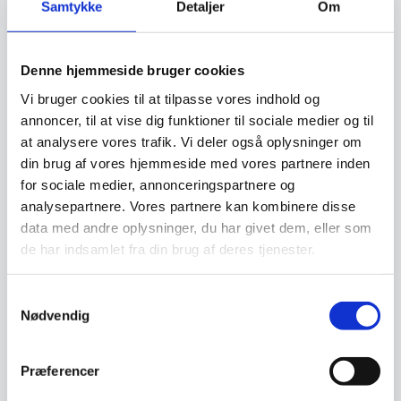
gør den til et bevidst valg for familier og
Samtykke
Detaljer
Om
institutioner, der vægter kvalitet og
bæredygtighed.
Denne hjemmeside bruger cookies
Vi bruger cookies til at tilpasse vores indhold og
annoncer, til at vise dig funktioner til sociale medier og til
Om koncernen & god kvalitet
at analysere vores trafik. Vi deler også oplysninger om
din brug af vores hjemmeside med vores partnere inden
for sociale medier, annonceringspartnere og
analysepartnere. Vores partnere kan kombinere disse
Har du spørgsmål til varen? Klik her
data med andre oplysninger, du har givet dem, eller som
de har indsamlet fra din brug af deres tjenester.
Vi prismatcher - Klik her
Samtykkevalg
Nødvendig
Relaterede varer
Præferencer
SPAR 38%
SPAR 38%