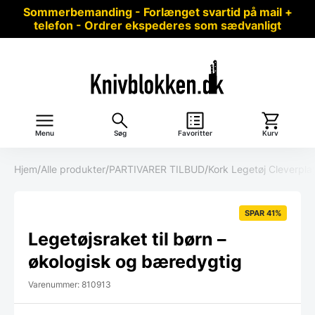
Sommerbemanding - Forlænget svartid på mail +
telefon - Ordrer ekspederes som sædvanligt
Menu
Søg
Favoritter
Kurv
Hjem
/
Alle produkter
/
PARTIVARER TILBUD
/
Kork Legetøj Cleverpla
SPAR 41%
Legetøjsraket til børn –
økologisk og bæredygtig
Varenummer: 810913