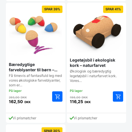
er:
er:
145,00 DKK.
151,25 DKK.
SPAR 39%
SPAR 41%
Legetøjsbil i økologisk
Bæredygtige
kork – naturfarvet
farveblyanter til børn –
Økologisk og bæredygtig
farverne har samme facon
Få timevis af fantasifuld leg med
legetøjsbil i naturfarvet kork.
som agern
vores økologiske farveblyanter,
Vores…
som er…
Den
Den
265,00
DKK
198,00
DKK
oprindelige
oprindelige
162,50
116,25
DKK
DKK
Den
Den
pris
pris
aktuelle
aktuelle
var:
var:
pris
pris
265,00 DKK.
198,00 DKK.
Vi prismatcher
Vi prismatcher
er:
er:
162,50 DKK.
116,25 DKK.
SPAR 30%