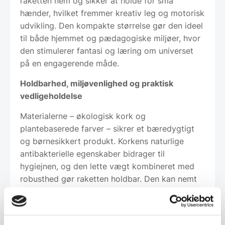
raketten nem og sikker at holde for små
hænder, hvilket fremmer kreativ leg og motorisk
udvikling. Den kompakte størrelse gør den ideel
til både hjemmet og pædagogiske miljøer, hvor
den stimulerer fantasi og læring om universet
på en engagerende måde.
Holdbarhed, miljøvenlighed og praktisk
vedligeholdelse
Materialerne – økologisk kork og
plantebaserede farver – sikrer et bæredygtigt
og børnesikkert produkt. Korkens naturlige
antibakterielle egenskaber bidrager til
hygiejnen, og den lette vægt kombineret med
robusthed gør raketten holdbar. Den kan nemt
rengøres med en fugtig klud, hvilket gør
vedligeholdelsen enkel. Minimal emballage uden
plastik understøtter produktets miljøprofil og