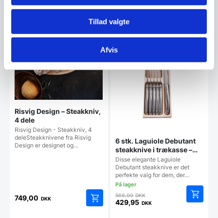
Den
pris
aktuelle
var:
Tillad valgte
pris
599,00 DKK.
Vi prismatcher
Vi prismatcher
er:
299,00 DKK.
Populært
SPAR 24%
Afvis
Risvig Design – Steakkniv,
4 dele
Risvig Design - Steakkniv, 4
deleSteakknivene fra Risvig
6 stk. Laguiole Debutant
Design er designet og…
steakknive i trækasse –
rustfrit stål
Disse elegante Laguiole
Debutant steakknive er det
perfekte valg for dem, der…
Den
569,00
DKK
749,00
DKK
oprindelige
429,95
DKK
Den
pris