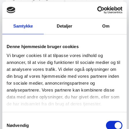
Ligger godt i hånden og er
bestiksæt m. 6 stk. gafler og 6
fremstillet af…
stk. bordknive -…
Den
Den
888,00
DKK
799,00
DKK
oprindelige
oprindelige
649,00
576,25
DKK
DKK
Samtykke
Detaljer
Om
Den
Den
pris
pris
aktuelle
aktuelle
var:
var:
pris
pris
888,00 DKK.
799,00 DKK.
Vi prismatcher
Vi prismatcher
er:
er:
Denne hjemmeside bruger cookies
649,00 DKK.
576,25 DKK.
SPAR 45%
Vi bruger cookies til at tilpasse vores indhold og
annoncer, til at vise dig funktioner til sociale medier og til
at analysere vores trafik. Vi deler også oplysninger om
din brug af vores hjemmeside med vores partnere inden
for sociale medier, annonceringspartnere og
analysepartnere. Vores partnere kan kombinere disse
data med andre oplysninger, du har givet dem, eller som
de har indsamlet fra din brug af deres tjenester.
Laguiole sort brødkniv
6 stk. Laguiole Debutant
kaffeske i trækasse – Ivory
Sort brødknivBladlængde: 17
cm. Total længde: 29
6 stk. Laguiole Debutant
Samtykkevalg
cm. Effektiv…
kaffeskeer i trækasse
Nødvendig
- IvoryUdført i hærdet…