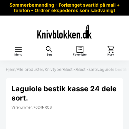
Sommerbemanding - Forlænget svartid på mail +
telefon - Ordrer ekspederes som sædvanligt
Menu
Søg
Favoritter
Kurv
Hjem
/
Alle produkter
/
Knivtyper
/
Bestik
/
Bestiksæt
/
Laguiole bestik 
Laguiole bestik kasse 24 dele
sort.
Varenummer: 7024NRCB