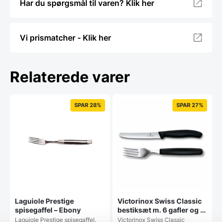
Har du spørgsmål til varen? Klik her
Vi prismatcher - Klik her
Relaterede varer
SPAR 28%
SPAR 27%
Laguiole Prestige
Victorinox Swiss Classic
spisegaffel – Ebony
bestiksæt m. 6 gafler og 6
bordknive – sort
Laguiole Prestige spisegaffel.
Victorinox Swiss Classic