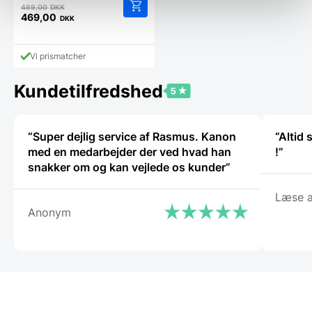
Den
489,00
DKK
oprindelige
469,00
DKK
Den
pris
aktuelle
var:
pris
489,00 DKK.
Vi prismatcher
er:
469,00 DKK.
Kundetilfredshed
“Super dejlig service af Rasmus. Kanon
“Altid
med en medarbejder der ved hvad han
!”
snakker om og kan vejlede os kunder”
Læse a
Anonym