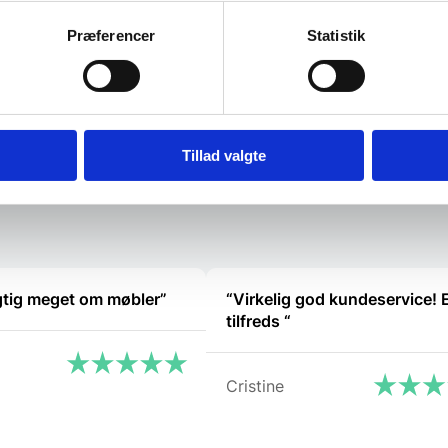
i Mål:
Præferencer
Statistik
109,00
DKK
23,95
DKK
Tillad valgte
Vi prismatcher
Vi prismat
gtig meget om møbler”
“Virkelig god kundeservice! 
tilfreds “
Cristine