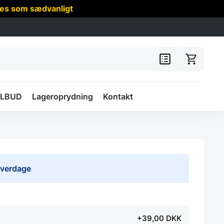
res som sædvanligt
ILBUD
Lageroprydning
Kontakt
 hverdage
+39,00 DKK