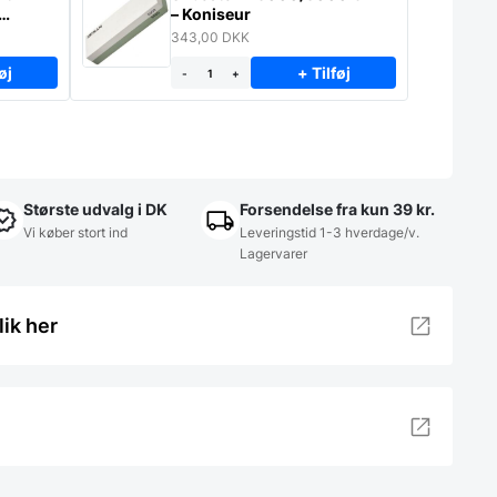
– Koniseur
343,00
DKK
øj
+ Tilføj
-
+
Største udvalg i DK
Forsendelse fra kun 39 kr.
Vi køber stort ind
Leveringstid 1-3 hverdage/v.
Lagervarer
lik her