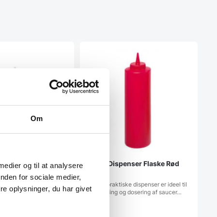
Om
stik flaske
Hendi Dispenser Flaske Rød
 medier og til at analysere
tig
0,20 l
nden for sociale medier,
ikflaske fra Hendi,
Denne praktiske dispenser er ideel til
e oplysninger, du har givet
ervering og opbevaring
opbevaring og dosering af saucer…