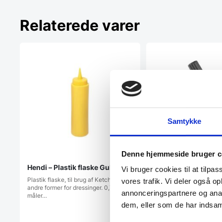
Relaterede varer
Samtykke
Denne hjemmeside bruger c
Hendi – Plastik flaske Gul
Vi bruger cookies til at tilpas
Plastik flaske, til brug af Ketchup og
vores trafik. Vi deler også 
andre former for dressinger. 0,7 L
annonceringspartnere og anal
måler…
dem, eller som de har indsaml
Flødesprøjte i sort,