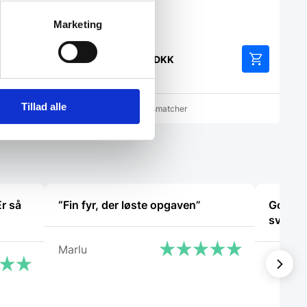
Marketing
10,00
DKK
Tillad alle
cher
Vi prismatcher
Er så
“Fin fyr, der løste opgaven”
God ku
svaret 
Marlu
Kaj