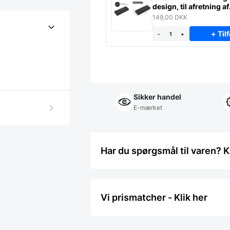
design, til afretning af
slibesten
149,00
DKK
+ Tilf
-
+
Sikker handel
E-mærket
Har du spørgsmål til varen? K
Vi prismatcher - Klik her