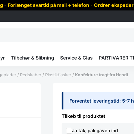
 Forlænget svartid på mail + telefon - Ordrer ekspede
yr
Tilbehør & Slibning
Service & Glas
PARTIVARER T
geplader
/
Redskaber
/
Plastikflasker
/
Konfekture tragt fra Hendi
Forventet leveringstid: 5-7
Tilkøb til produktet
Ja tak, pak gaven ind