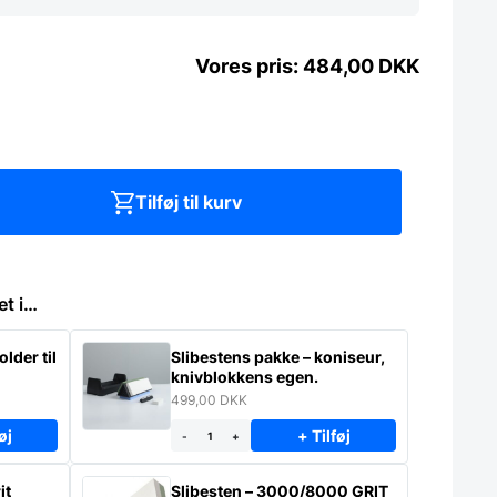
484,00
DKK
Tilføj til kurv
et i…
lder til
Slibestens pakke – koniseur,
knivblokkens egen.
499,00
DKK
øj
+ Tilføj
-
+
it
Slibesten – 3000/8000 GRIT