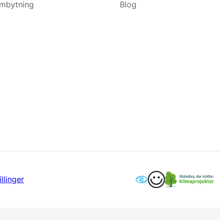
ombytning
Blog
llinger