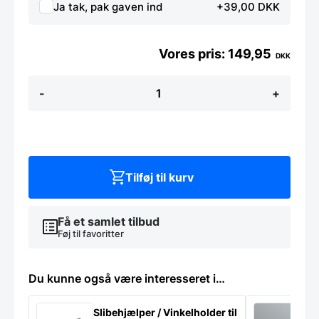
Ja tak, pak gaven ind
+39,00 DKK
149,95
DKK
Køleskabsrens
-
+
-
KPA
Kemi
antal
Tilføj til kurv
Få et samlet tilbud
Føj til favoritter
Du kunne også være interesseret i…
Slibehjælper / Vinkelholder til
Sl