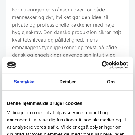
Formuleringen er skånsom over for både
mennesker og dyr, hvilket gør den ideel til
private og professionelle køkkener med høje
hygiejnekrav. Den danske produktion sikrer højt
kvalitetsniveau og pålidelighed, mens
emballagens tydelige ikoner og tekst på både
dansk og engelsk gør anvendelsen intuitiv og
sikker. Kombinationen af effektiv
bakteriebekæmpelse og lugtfjernelse bidrager
til et friskere køleskabsmiljø, som forlænger
Samtykke
Detaljer
Om
fødevarernes holdbarhed og skaber tryghed i
daglig madlavning og opbevaring. Produktet er
et uundværligt redskab til optimal renlighed i
Denne hjemmeside bruger cookies
ethvert køkken.
Vi bruger cookies til at tilpasse vores indhold og
annoncer, til at vise dig funktioner til sociale medier og til
at analysere vores trafik. Vi deler også oplysninger om
Om koncernen & god kvalitet
din brug af vores hjemmeside med vores partnere inden