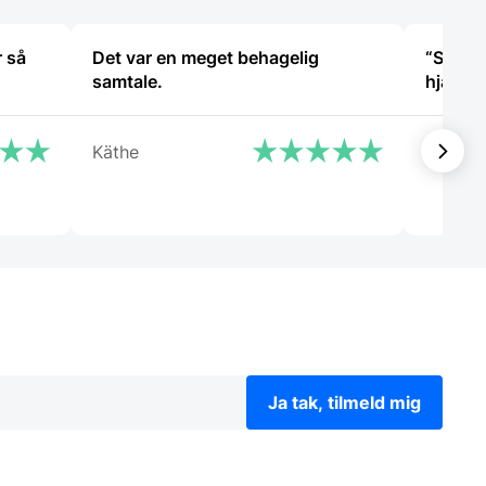
r så
Det var en meget behagelig
“Sød ve
samtale.
hjælps
Käthe
Charlot
Ja tak, tilmeld mig