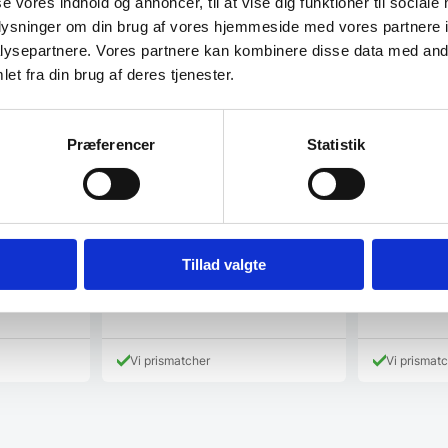
se vores indhold og annoncer, til at vise dig funktioner til sociale
oplysninger om din brug af vores hjemmeside med vores partnere i
ysepartnere. Vores partnere kan kombinere disse data med andr
et fra din brug af deres tjenester.
Risvig De
Kokkekniv
67 lag
Acutus serien
Præferencer
Statistik
Leth-Espense
tant
Adlon3 Knivmagnet af
Hjortsminde
 – rustfrit
sortbejset bøg – 40 cm
 spiseskeer i
Denne knivmagnet fra Adlon3 er
ført i…
produceret i sortbejset træ. Bag den
smukke…
Tillad valgte
880,00
DKK
999,95
DK
e
K.
Vi prismatcher
Vi prismat