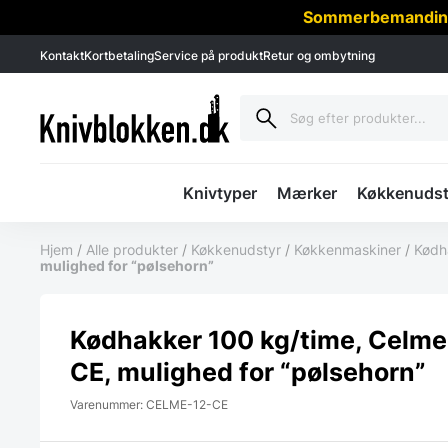
Sommerbemanding -
Kontakt
Kortbetaling
Service på produkt
Retur og ombytning
Knivtyper
Mærker
Køkkenudst
Hjem
/
Alle produkter
/
Køkkenudstyr
/
Køkkenmaskiner
/
Kødh
mulighed for “pølsehorn”
Kødhakker 100 kg/time, Celm
CE, mulighed for “pølsehorn”
Varenummer: CELME-12-CE