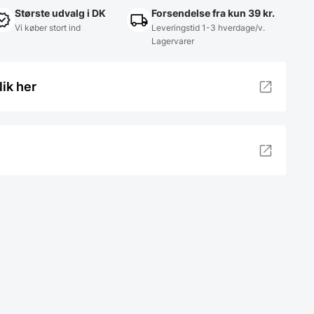
Største udvalg i DK
Forsendelse fra kun 39 kr.
Vi køber stort ind
Leveringstid 1-3 hverdage/v.
Lagervarer
lik her