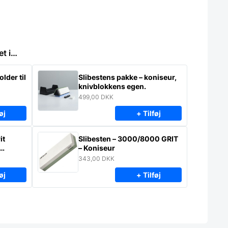
et i…
lder til
Slibestens pakke – koniseur,
knivblokkens egen.
499,00
DKK
øj
+ Tilføj
it
Slibesten – 3000/8000 GRIT
– Koniseur
343,00
DKK
øj
+ Tilføj