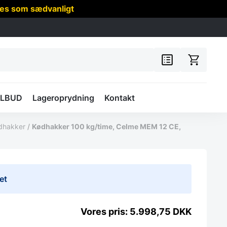
res som sædvanligt
ILBUD
Lageroprydning
Kontakt
ødhakker
/
Kødhakker 100 kg/time, Celme MEM 12 CE,
et
5.998,75
DKK