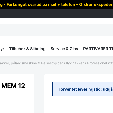
 Forlænget svartid på mail + telefon - Ordrer ekspede
yr
Tilbehør & Slibning
Service & Glas
PARTIVARER T
akker, pålægsmaskine & Pølsestopper
/
Kødhakker
/
Professionel k
e MEM 12
Forventet leveringstid: udgå