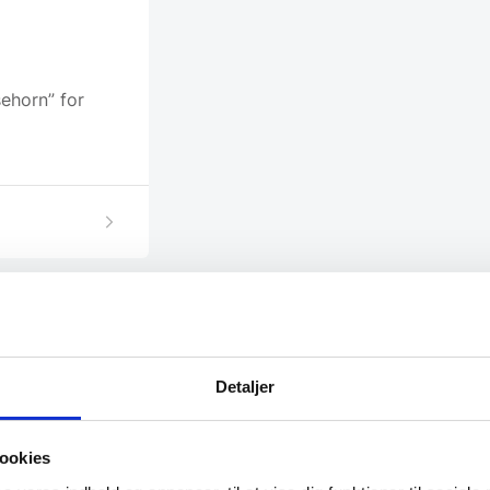
ehorn” for
Detaljer
SPAR 21%
ookies