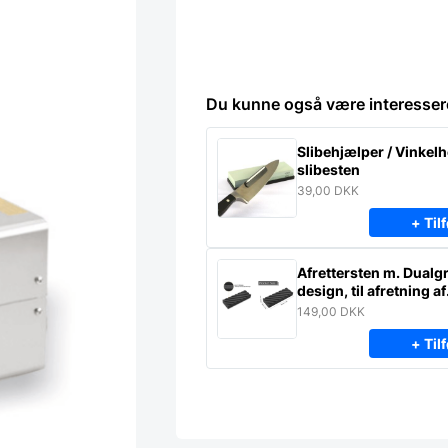
Du kunne også være interesser
Slibehjælper / Vinkelho
slibesten
39,00
DKK
+ Tilf
Afrettersten m. Dualgr
design, til afretning af
slibesten
149,00
DKK
+ Tilf