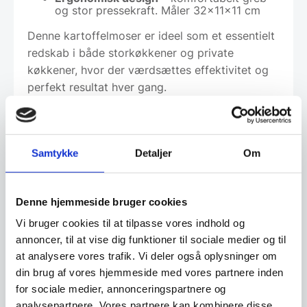
og stor pressekraft. Måler 32x11x11 cm
Denne kartoffelmoser er ideel som et essentielt
redskab i både storkøkkener og private
køkkener, hvor der værdsættes effektivitet og
perfekt resultat hver gang.
Gør tilberedning af kartoffelmos og puréer
nemmere, hurtigere og mere professionelt —
vælg Hendi.
Samtykke
Detaljer
Om
Denne hjemmeside bruger cookies
Om koncernen & god kvalitet
Vi bruger cookies til at tilpasse vores indhold og
annoncer, til at vise dig funktioner til sociale medier og til
at analysere vores trafik. Vi deler også oplysninger om
Har du spørgsmål til varen? Klik her
din brug af vores hjemmeside med vores partnere inden
for sociale medier, annonceringspartnere og
analysepartnere. Vores partnere kan kombinere disse