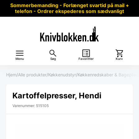
Sommerbemanding - Forlænget svartid på mail +
telefon - Ordrer ekspederes som sædvanligt
Menu
Søg
Favoritter
Kurv
Hjem
/
Alle produkter
/
Køkkenudstyr
/
Køkkenredskaber & Bageplad
Kartoffelpresser, Hendi
Varenummer: 515105