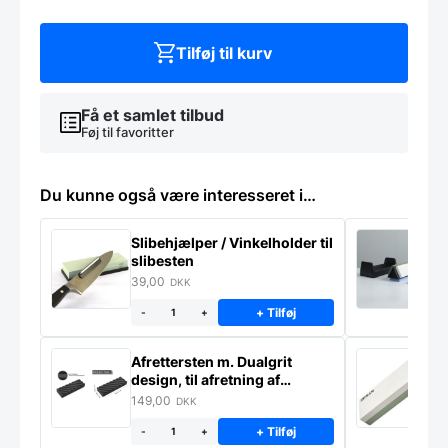
Tilføj til kurv
Få et samlet tilbud
Føj til favoritter
Du kunne også være interesseret i…
Slibehjælper / Vinkelholder til
Sl
slibesten
k
39,00
4
DKK
+ Tilføj
-
+
Afrettersten m. Dualgrit
S
design, til afretning af
–
slibesten
149,00
3
DKK
+ Tilføj
-
+