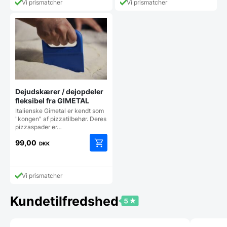
har
Vi prismatcher
Vi prismatcher
flere
varianter.
Mulighederne
kan
vælges
på
varesiden
Dejudskærer / dejopdeler
fleksibel fra GIMETAL
Italienske Gimetal er kendt som
"kongen" af pizzatilbehør. Deres
pizzaspader er…
99,00
DKK
Vi prismatcher
Kundetilfredshed