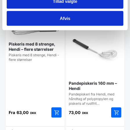
Tillad valgte
Vi prismatcher
Vi prismatcher
Afvis
Piskeris med 8 strenge,
Hendi – flere størrelser
Piskeris med 8 strenge, Hendi -
flere størrelser
Pandepiskeris 160 mm –
Hendi
Pandepiskeri fra Hendi, med
håndtag af polypropylen og
piskeris af rustfrit…
Fra
63,00
73,00
DKK
DKK
Dette
vare