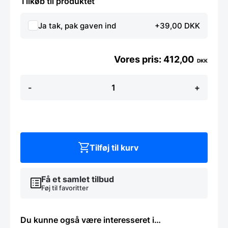
Tilkøb til produktet
Ja tak, pak gaven ind
+39,00 DKK
412,00
DKK
Japansk
-
+
Sashami
kniv
fra
Hendi
-
24cm
antal
Tilføj til kurv
Få et samlet tilbud
Føj til favoritter
Du kunne også være interesseret i…