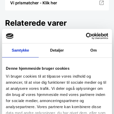
Vi prismatcher - Klik her
Relaterede varer
SPAR 31%
SPAR 27%
Samtykke
Detaljer
Om
Denne hjemmeside bruger cookies
Miyabi 5000FCD Sujihiki
24 cm
Vi bruger cookies til at tilpasse vores indhold og
Sujihiki fra Miyabi 5000FCD
annoncer, til at vise dig funktioner til sociale medier og til
serien 24 cm. Denne sujihiki
Victorinox Swiss Classic
at analysere vores trafik. Vi deler også oplysninger om
kniv svarer til den…
laksekniv 25 cm. m.
din brug af vores hjemmeside med vores partnere inden
luftskær
Victorinox Swiss Classic
laksekniv 25 cm. m.
for sociale medier, annonceringspartnere og
luftskærEffektiv laksekniv i…
analysepartnere. Vores partnere kan kombinere disse
data med andre oplysninger, du har givet dem, eller som