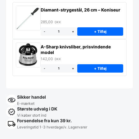
Diamant-strygestål, 26 cm – Koniseur
285,00
DKK
+ Tilføj
-
+
A-Sharp knivsliber, prisvindende
model
142,00
DKK
+ Tilføj
-
+
Sikker handel
E-mærket
Største udvalg i DK
Vi køber stort ind
Forsendelse fra kun 39 kr.
Leveringstid 1-3 hverdage/v. Lagervarer