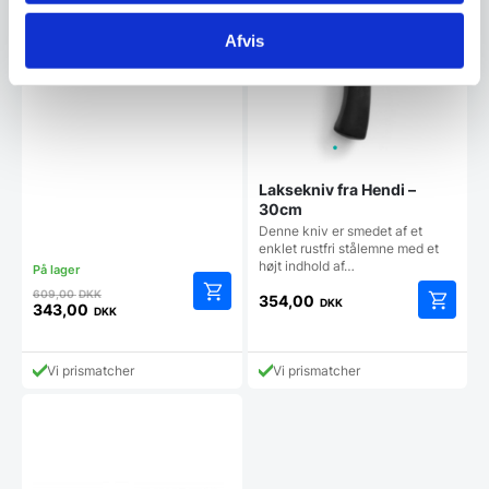
Afvis
Laksekniv fra Hendi –
30cm
Denne kniv er smedet af et
enklet rustfri stålemne med et
højt indhold af…
Den
609,00
DKK
354,00
DKK
oprindelige
343,00
DKK
Den
pris
aktuelle
var:
pris
609,00 DKK.
Vi prismatcher
Vi prismatcher
er:
343,00 DKK.