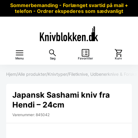
Sommerbemanding - Forlænget svartid på mail +
telefon - Ordrer ekspederes som sædvanligt
Menu
Søg
Favoritter
Kurv
Hjem
/
Alle produkter
/
Knivtyper
/
Filetknive, Udbenerknive & Forsk
Japansk Sashami kniv fra
Hendi – 24cm
Varenummer: 845042