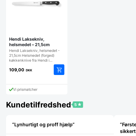
Hendi Laksekniv,
helsmedet – 21,5cm
Hendi Laksekniv, helsmedet -
21,5cm Helsmedet (forged)
køkkenknive fra Hendi i…
109,00
DKK
Vi prismatcher
Kundetilfredshed
“Lynhurtigt og proff hjælp”
“Først
sikker