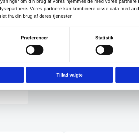
oplysninger om din brug af vores hjemmeside med vores partnere i
ysepartnere. Vores partnere kan kombinere disse data med andr
et fra din brug af deres tjenester.
Præferencer
Statistik
med LED lys
kelse fra
…
Tillad valgte
ige
 DKK.