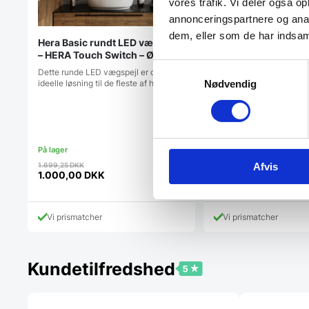
vores trafik. Vi deler også 
annonceringspartnere og anal
dem, eller som de har indsaml
Hera Basic rundt LED vægspejl
– HERA Touch Switch – Ø90 cm
Samtykkevalg
Dette runde LED vægspejl er den
ideelle løsning til de fleste af husets…
Nødvendig
Koniseur spejl Ida 
Backlight
Flot LED Spejl i 5 mm tyk
Wallshop's egen serie af
Den
Den
2.699,00
DKK
Afvis
1.699,25
DKK
oprindel
1.699,00
DKK
oprindelige
1.000,00
DKK
Den
pris
Den
pris
aktuelle
var:
aktuelle
var:
pris
2.699,00
pris
1.699,25 DKK.
Vi prismatcher
Vi prismatcher
er:
er:
1.699,00 DKK.
1.000,00 DKK.
Kundetilfredshed