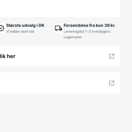
Største udvalg i DK
Forsendelse fra kun 39 kr.
Vi køber stort ind
Leveringstid 1-3 hverdage/v.
Lagervarer
lik her