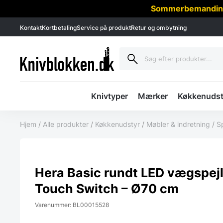
Sommerbemanding -
Kontakt
Kortbetaling
Service på produkt
Retur og ombytning
Knivtyper
Mærker
Køkkenudst
Hjem
/
Alle produkter
/
Køkkenudstyr
/
Møbler & indretning
/
S
Hera Basic rundt LED vægspej
Touch Switch – Ø70 cm
Varenummer: BL00015528