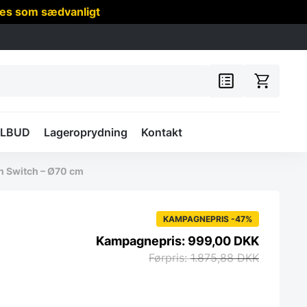
res som sædvanligt
ILBUD
Lageroprydning
Kontakt
h Switch – Ø70 cm
KAMPAGNEPRIS -47%
999,00
DKK
1.875,88
DKK