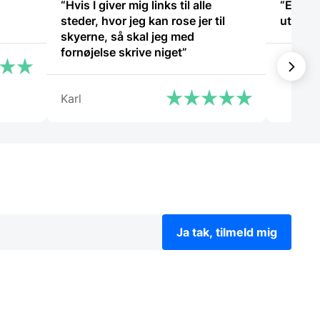
“Hvis I giver mig links til alle
“Er bl
steder, hvor jeg kan rose jer til
utrolig
skyerne, så skal jeg med
fornøjelse skrive niget”
Tina
Karl
Ja tak, tilmeld mig