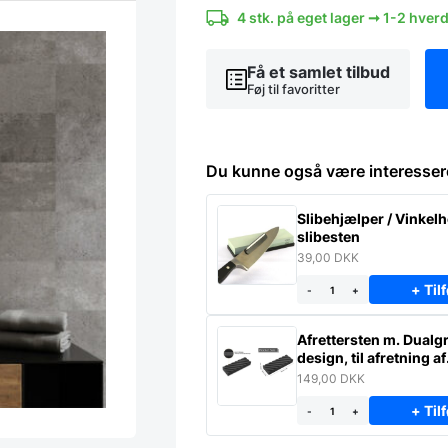
Touch
4 stk. på eget lager ➞ 1-2 hver
Switch
-
Ø70
Få et samlet tilbud
cm
Føj til favoritter
antal
Du kunne også være interesser
Slibehjælper / Vinkelho
slibesten
39,00
DKK
+ Tilf
-
+
Afrettersten m. Dualgr
design, til afretning af
slibesten
149,00
DKK
+ Tilf
-
+