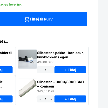
dages levering
Tilføj til kurv
et i…
lder til
Slibestens pakke – koniseur,
knivblokkens egen.
499,00
DKK
øj
+ Tilføj
-
+
it
Slibesten – 3000/8000 GRIT
– Koniseur
343,00
DKK
øj
+ Tilføj
-
+