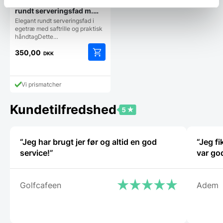
Denwood – Bæredygtigt
rundt serveringsfad m.
saftrille – Ø40×2 cm.
Elegant rundt serveringsfad i
egetræ med saftrille og praktisk
håndtagDette…
350,00
DKK
Vi prismatcher
Kundetilfredshed
“Jeg har brugt jer før og altid en god
“Jeg f
service!”
var go
Golfcafeen
Adem