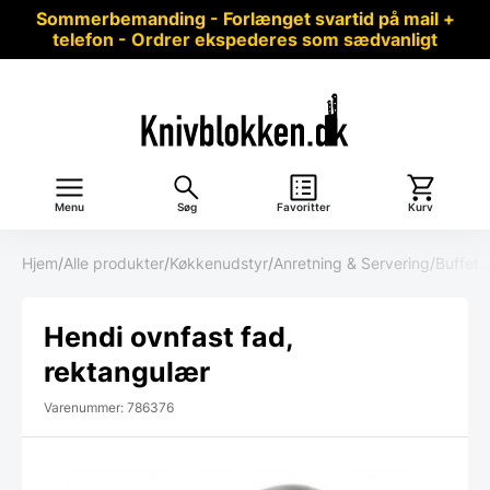
Sommerbemanding - Forlænget svartid på mail +
telefon - Ordrer ekspederes som sædvanligt
Menu
Søg
Favoritter
Kurv
Hjem
/
Alle produkter
/
Køkkenudstyr
/
Anretning & Servering
/
Buffet.
/
Hendi ovnfast fad,
rektangulær
Varenummer: 786376