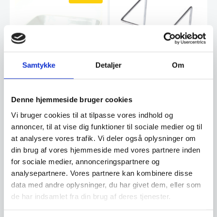
Samtykke
Detaljer
Om
Ovnfast fad rekt. 26,5cm x
Smørrebrødsstativ
Denne hjemmeside bruger cookies
20,5cm
Smørrebrødsstativ / Sandwich
stativ Mål (mm): 195 x 240 x
Ovnfast fad 26,5 x 20,5 x 5,5cm
Vi bruger cookies til at tilpasse vores indhold og
200
Varenr.: 5001623
annoncer, til at vise dig funktioner til sociale medier og til
Den
234,39
DKK
239,92
DKK
oprindelige
156,25
at analysere vores trafik. Vi deler også oplysninger om
DKK
Den
pris
din brug af vores hjemmeside med vores partnere inden
aktuelle
var:
pris
for sociale medier, annonceringspartnere og
234,39 DKK.
Vi prismatcher
Vi prismatcher
er:
analysepartnere. Vores partnere kan kombinere disse
156,25 DKK.
data med andre oplysninger, du har givet dem, eller som
SPAR 37%
de har indsamlet fra din brug af deres tjenester.