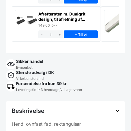
Afrettersten m. Dualgrit
S
design, til afretning af
–
slibesten
149,00
3
DKK
+ Tilføj
-
+
Sikker handel
E-mærket
Største udvalg i DK
Vi køber stort ind
Forsendelse fra kun 39 kr.
Leveringstid 1-3 hverdage/v. Lagervarer
Beskrivelse
Hendi ovnfast fad, rektangulær