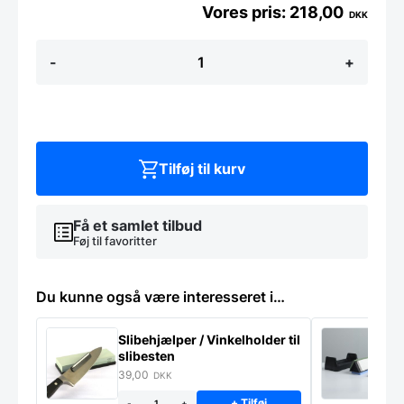
218,00
DKK
Hendi
-
+
ovnfast
fad,
rektangulær
antal
Tilføj til kurv
Få et samlet tilbud
Føj til favoritter
Du kunne også være interesseret i…
Slibehjælper / Vinkelholder til
Sl
slibesten
k
39,00
4
DKK
+ Tilføj
-
+