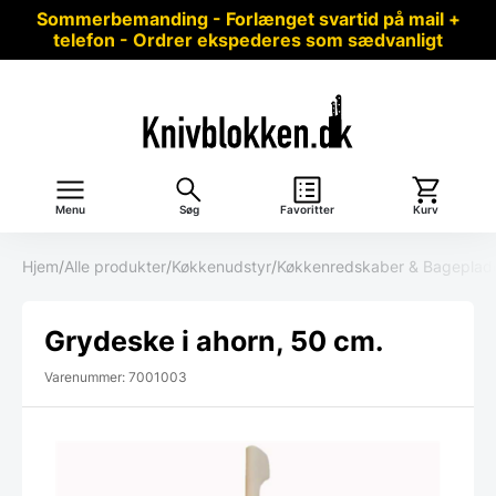
Sommerbemanding - Forlænget svartid på mail +
telefon - Ordrer ekspederes som sædvanligt
Menu
Søg
Favoritter
Kurv
Hjem
/
Alle produkter
/
Køkkenudstyr
/
Køkkenredskaber & Bageplad
Grydeske i ahorn, 50 cm.
Varenummer: 7001003