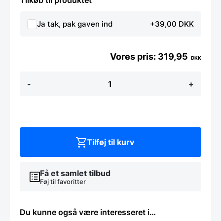
Tilkøb til produktet
Ja tak, pak gaven ind
+39,00 DKK
319,95
DKK
Grydeske
-
+
i
ahorn,
50
cm.
antal
Tilføj til kurv
Få et samlet tilbud
Føj til favoritter
Du kunne også være interesseret i…