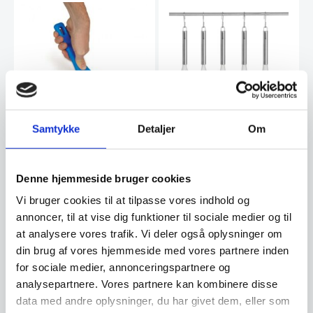
Samtykke
Detaljer
Om
Hendi piskeris 12 strenge
Spatel FLEKSIBEL fra
– 30 cm
GIMETAL
Hendi piskeris 12 strenge – flere
Italienske Gimetal er kendt som
Denne hjemmeside bruger cookies
størrelser
"kongen" af pizzatilbehør. Deres
pizzaspader er…
Vi bruger cookies til at tilpasse vores indhold og
annoncer, til at vise dig funktioner til sociale medier og til
109,00
43,00
DKK
DKK
at analysere vores trafik. Vi deler også oplysninger om
din brug af vores hjemmeside med vores partnere inden
Vi prismatcher
Vi prismatcher
for sociale medier, annonceringspartnere og
analysepartnere. Vores partnere kan kombinere disse
data med andre oplysninger, du har givet dem, eller som