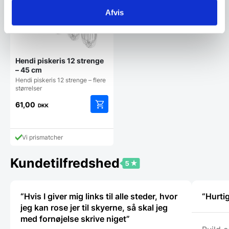
Afvis
Hendi piskeris 12 strenge
– 45 cm
Hendi piskeris 12 strenge – flere
størrelser
61,00
DKK
Vi prismatcher
Kundetilfredshed
“Hvis I giver mig links til alle steder, hvor
“Hurti
jeg kan rose jer til skyerne, så skal jeg
med fornøjelse skrive niget”