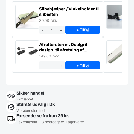
Slibehjælper / Vinkelholder til
Sl
slibesten
k
39,00
4
DKK
+ Tilføj
-
+
Afrettersten m. Dualgrit
S
design, til afretning af
–
slibesten
149,00
3
DKK
+ Tilføj
-
+
Sikker handel
E-mærket
Største udvalg i DK
Vi køber stort ind
Forsendelse fra kun 39 kr.
Leveringstid 1-3 hverdage/v. Lagervarer