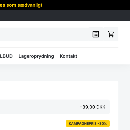
res som sædvanligt
ILBUD
Lageroprydning
Kontakt
+39,00 DKK
KAMPAGNEPRIS -30%