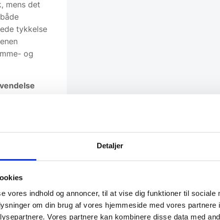
k, mens det
i både
tede tykkelse
tenen
jemme- og
nvendelse
en kan klare
er. Den
 naturlige
e mærker, så
Detaljer
aregodkendte
e kan bruges i
ookies
nen forbedres
gning af
se vores indhold og annoncer, til at vise dig funktioner til sociale
høj varme.
oplysninger om din brug af vores hjemmeside med vores partnere i
ligt element i
ysepartnere. Vores partnere kan kombinere disse data med andr