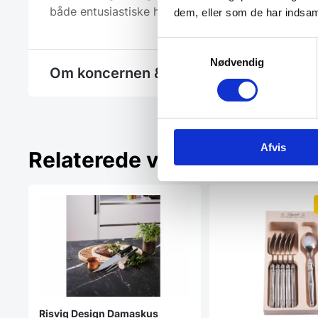
både entusiastiske hjemmekøkkener og professione
dem, eller som de har indsaml
Samtykkevalg
Nødvendig
Om koncernen & god kvalitet
Afvis
Relaterede varer
Risvig Design Damaskus