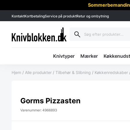
Sommerbemanding -
Kontakt
Kortbetaling
Service på produkt
Retur og ombytning
Knivtyper
Mærker
Køkkenudst
Hjem
/
Alle produkter
/
Tilbehør & Slibning
/
Køkkenredskaber
Gorms Pizzasten
Varenummer: 4966893