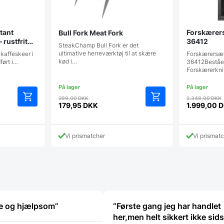
tant
Forskærers
Bull Fork Meat Fork
 rustfrit
36412
SteakChamp Bull Fork er det
ultimative herreværktøj til at skære
 kaffeskeer i
Forskærersæt
kød i…
ført i…
36412Beståend
Forskærerkni
Den
299,00
DKK
2.348,00
DKK
e
oprindelige
179,95
DKK
1.999,00
D
Den
Den
pris
aktuelle
aktuelle
var:
pris
pris
K.
299,00 DKK.
Vi prismatcher
Vi prismat
er:
er:
179,95 DKK.
1.999,00 
nke og hjælpsom”
“Første gang jeg har handlet
her,men helt sikkert ikke sid