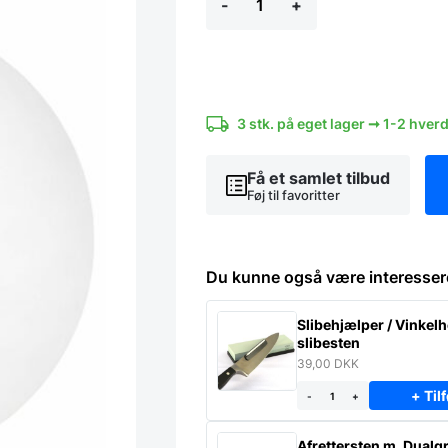
-
+
Pizzasten
antal
3 stk. på eget lager ➞ 1-2 hver
Få et samlet tilbud
Føj til favoritter
Du kunne også være interesser
Slibehjælper / Vinkelho
slibesten
39,00
DKK
+ Tilf
-
+
Afrettersten m. Dualgr