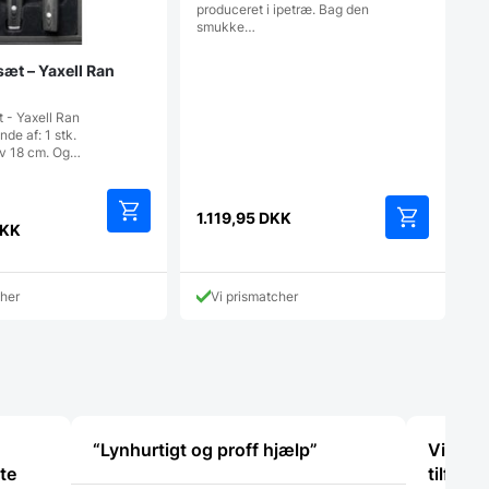
produceret i ipetræ. Bag den
smukke…
æt – Yaxell Ran
 - Yaxell Ran
e af: 1 stk.
v 18 cm. Og…
Den
1.119,95
DKK
oprindelige
KK
pris
var:
2.348,00 DKK.
cher
Vi prismatcher
DKK.
“Lynhurtigt og proff hjælp”
Virkeli
ste
tilfreds