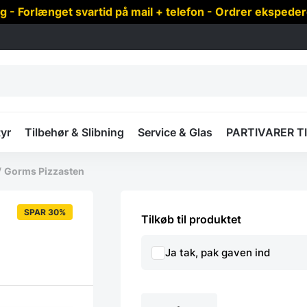
 Forlænget svartid på mail + telefon - Ordrer ekspede
yr
Tilbehør & Slibning
Service & Glas
PARTIVARER T
/
Gorms Pizzasten
SPAR 30%
Tilkøb til produktet
Ja tak, pak gaven ind
Gorms