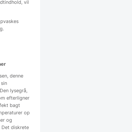
tindhold, vil
opvaskes
g.
aer
sen, denne
 sin
Den lysegrå,
om efterligner
fekt bagt
mperaturer op
ser og
 Det diskrete