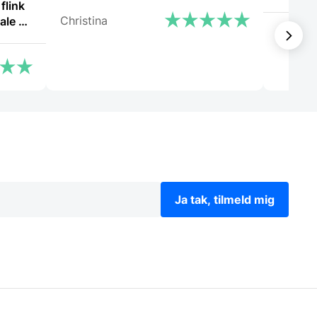
flink
Christina
Cristin
Ja tak, tilmeld mig