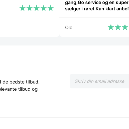
gang,Go service og en super 
sælger i røret Kan klart anbefale at
handle her”
Ole
l de bedste tilbud.
elevante tilbud og