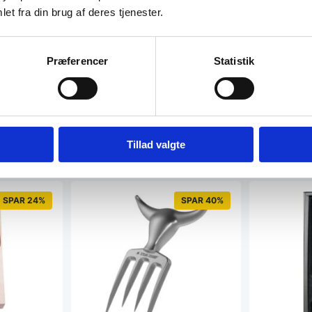
lle miljøer.
et fra din brug af deres tjenester.
Præferencer
Statistik
Tillad valgte
SPAR 24%
SPAR 40%