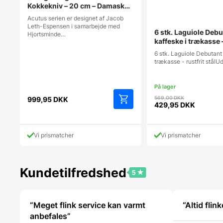
Kokkekniv – 20 cm – Damaskus
67 lag
Acutus serien er designet af Jacob
Leth-Espensen i samarbejde med
6 stk. Laguiole Debu
Hjortsminde…
kaffeske i trækasse –
stål
6 stk. Laguiole Debutant
trækasse - rustfrit stålUd
Den
569,00
DKK
999,95
DKK
oprindelig
429,95
DKK
Den
pris
aktuelle
var:
pris
569,00 DK
Vi prismatcher
Vi prismatcher
er:
429,95 DKK.
Kundetilfredshed
“Meget flink service kan varmt
“Altid fli
anbefales”