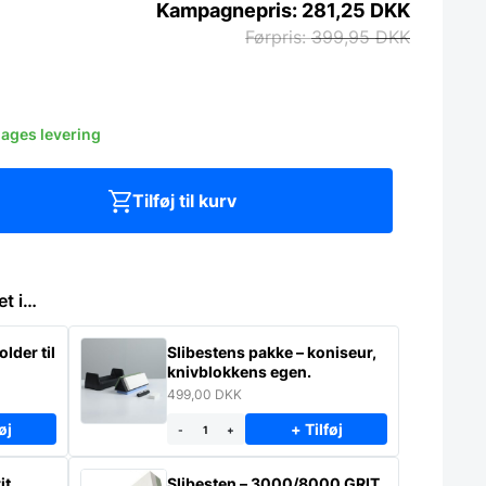
281,25
DKK
399,95
DKK
dages levering
Tilføj til kurv
et i…
lder til
Slibestens pakke – koniseur,
knivblokkens egen.
499,00
DKK
øj
+ Tilføj
-
+
it
Slibesten – 3000/8000 GRIT