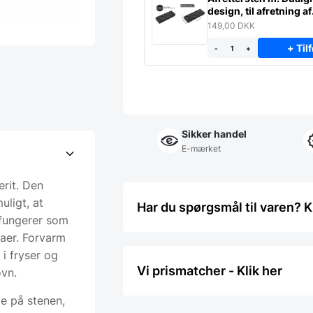
design, til afretning af
slibesten
149,00
DKK
+ Tilf
-
+
Sikker handel
E-mærket
erit. Den
uligt, at
Har du spørgsmål til varen? K
 fungerer som
zaer. Forvarm
i fryser og
Vi prismatcher - Klik her
vn.
e på stenen,