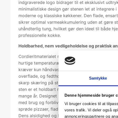
indgraverede logo bidrager til et eksklusivt udtry
minimalistiske design gør stenen let at integrere 
moderne og klassiske køkkener. Den flade, ensar
sikrer optimal varmeakkumulering uden at gøre s
uhåndterlig tung, hvilket gør den ideel til både h
professionelle kokke.
Holdbarhed, nem vedligeholdelse og praktisk a
Cordieritmaterialet modstår termisk chok, så sten
hurtige temperaturændringer uden risiko for revn
kræver kun håndvask uden sæbe for at bevare sin
overflade, og fedtholdige fødevarer kan efterlad
Samtykke
skarp skæring på stenen bør undgås. Den fødev
sten er et holdbart redskab, der med korrekt plej
Denne hjemmeside bruger c
mange år. Designet uden belægning sikrer, at ste
med brug og forbliver et pålideligt værktøj til ba
Vi bruger cookies til at tilpas
sprøde pizzaer, fladbrød og andre bagværk med 
vores trafik. Vi deler også 
Dens alsidighed og kvalitet gør den til et uundvær
annonceringspartnere og anal