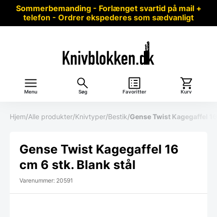
Sommerbemanding - Forlænget svartid på mail +
telefon - Ordrer ekspederes som sædvanligt
Menu
Søg
Favoritter
Kurv
Hjem
/
Alle produkter
/
Knivtyper
/
Bestik
/
Gense Twist Kagegaffel 16 
Gense Twist Kagegaffel 16
cm 6 stk. Blank stål
Varenummer: 20591