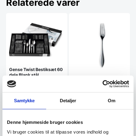
Relaterede varer
Gense Twist Bestiksæt 60
dele Blank stål
Gense Indra Bordgaffel 21
Designet appellerer til det
moderne menneske, der
cm Blank stål
værdsætter det nyeste inden…
Med sine rene linjer og kurvede
elegance indfanger bestikket
Samtykke
Detaljer
Om
Indra Ingegerd…
3.999,00
89,95
DKK
DKK
Denne hjemmeside bruger cookies
Vi prismatcher
Vi prismatcher
Vi bruger cookies til at tilpasse vores indhold og