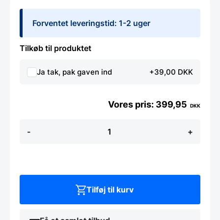
Forventet leveringstid: 1-2 uger
Tilkøb til produktet
Ja tak, pak gaven ind
+39,00 DKK
399,95
DKK
Gense
-
+
Twist
Kagegaffel
16
cm
6
stk.
Blank
Tilføj til kurv
stål
antal