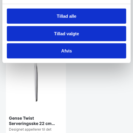
1.249,00
89,95
DKK
DKK
Tillad alle
Vi prismatcher
Vi prismatcher
Tillad valgte
Afvis
Gense Twist
Serveringsske 22 cm
Blank stål
Designet appellerer til det