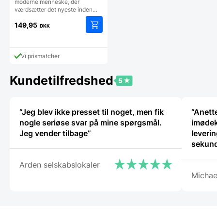
moderne menneske, der
værdsætter det nyeste inden…
149,95
DKK
Vi prismatcher
Kundetilfredshed
“Jeg blev ikke presset til noget, men fik
“Anette
nogle seriøse svar på mine spørgsmål.
imødek
Jeg vender tilbage”
leverin
sekund
Arden selskabslokaler
Michae