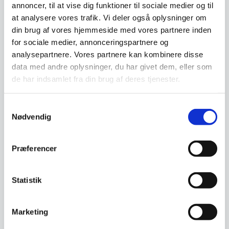
annoncer, til at vise dig funktioner til sociale medier og til
at analysere vores trafik. Vi deler også oplysninger om
din brug af vores hjemmeside med vores partnere inden
for sociale medier, annonceringspartnere og
analysepartnere. Vores partnere kan kombinere disse
data med andre oplysninger, du har givet dem, eller som
de har indsamlet fra din brug af deres tjenester.
Gense Twist Bestiksæt 16
dele Blank stål
Samtykkevalg
Designet appellerer til det
Nødvendig
moderne menneske, der
værdsætter det nyeste inden…
Præferencer
Statistik
Gense Indra Spiseske 21
cm Blank stål
Med sine rene linjer og kurvede
Marketing
elegance indfanger bestikket
Indra Ingegerd…