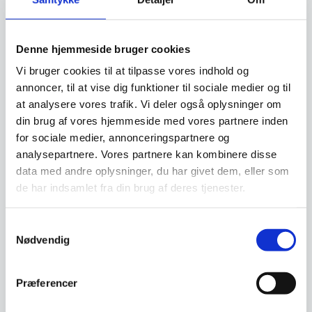
Denne hjemmeside bruger cookies
Vi bruger cookies til at tilpasse vores indhold og
annoncer, til at vise dig funktioner til sociale medier og til
Gense Indra Teske 14,5
at analysere vores trafik. Vi deler også oplysninger om
cm Blank stål
Gense Twist
din brug af vores hjemmeside med vores partnere inden
Serveringsgaffel 22 cm
Med sine rene linjer og kurvede
for sociale medier, annonceringspartnere og
Blank stål
elegance indfanger bestikket
Designet appellerer til det
Indra Ingegerd…
analysepartnere. Vores partnere kan kombinere disse
moderne menneske, der
værdsætter det nyeste inden…
data med andre oplysninger, du har givet dem, eller som
de har indsamlet fra din brug af deres tjenester.
149,95
69,95
DKK
DKK
Samtykkevalg
Vi prismatcher
Vi prismatcher
Nødvendig
SPAR 62%
Præferencer