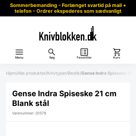
Sommerbemanding - Forlænget svartid på mail +
telefon - Ordrer ekspederes som sædvanligt
Menu
Søg
Favoritter
Kurv
Hjem
/
Alle produkter
/
Knivtyper
/
Bestik
/
Gense Indra Spiseske 21 c
Gense Indra Spiseske 21 cm
Blank stål
Varenummer: 20578