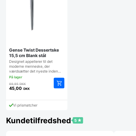
Gense Twist Dessertske
15,5 cm Blank stål
Designet appellerer til det
moderne menneske, der
værdsætter det nyeste inden…
Den
69,95
DKK
oprindelige
45,00
DKK
Den
pris
aktuelle
var:
pris
69,95 DKK.
Vi prismatcher
er:
45,00 DKK.
Kundetilfredshed