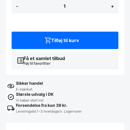
Gense
-
+
Indra
Spiseske
21
cm
Blank
stål
antal
Tilføj til kurv
Få et samlet tilbud
Føj til favoritter
Sikker handel
E-mærket
Største udvalg i DK
Vi køber stort ind
Forsendelse fra kun 39 kr.
Leveringstid 1-3 hverdage/v. Lagervarer