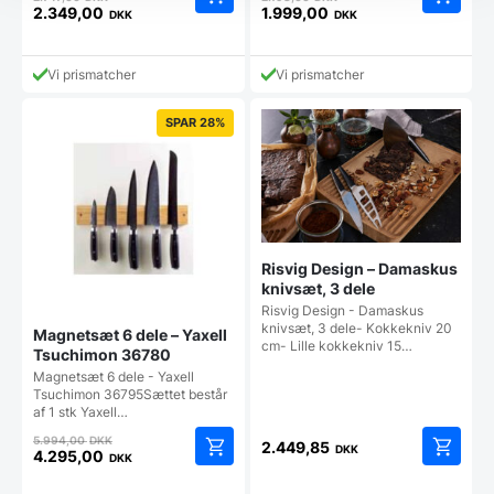
oprindelige
oprindelige
2.349,00
1.999,00
DKK
DKK
Den
Den
pris
pris
aktuelle
aktuelle
var:
var:
pris
pris
2.747,00 DKK.
2.198,00 DKK.
Vi prismatcher
Vi prismatcher
er:
er:
2.349,00 DKK.
1.999,00 DKK.
SPAR 28%
Risvig Design – Damaskus
knivsæt, 3 dele
Risvig Design - Damaskus
knivsæt, 3 dele- Kokkekniv 20
Magnetsæt 6 dele – Yaxell
cm- Lille kokkekniv 15…
Tsuchimon 36780
Magnetsæt 6 dele - Yaxell
Tsuchimon 36795Sættet består
af 1 stk Yaxell…
Den
5.994,00
DKK
2.449,85
DKK
oprindelige
4.295,00
DKK
Den
pris
aktuelle