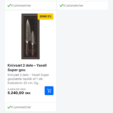
var:
pris
5.994,00 DKK.
Vi prismatcher
Vi prismatcher
er:
4.295,00 DKK.
SPAR 5%
Knivsæt 2 dele – Yaxell
Super gou
Knivsæt 2 dele - Yaxell Super
gouSætter består af 1 stk.
Kokkekniv 20 cm. Og…
Den
5.490,00
DKK
oprindelige
5.240,00
DKK
Den
pris
aktuelle
var:
pris
5.490,00 DKK.
Vi prismatcher
er: