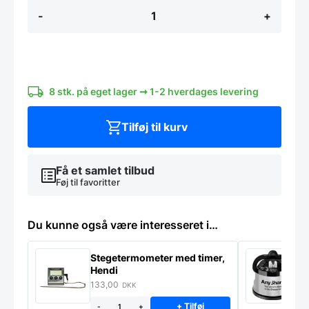
Forskæresæt
-
+
26
cm.
forskærerkniv
+
16
cm.
stegegaffel
8 stk. på eget lager ➞ 1-2 hverdages levering
af
Svensk
Tilføj til kurv
Damaskus
stål
-
Cangshan
Få et samlet tilbud
Thomas
Føj til favoritter
Keller
Signature
Collection
Du kunne også være interesseret i…
antal
Stegetermometer med timer,
A
Hendi
p
133,00
1
DKK
+ Tilføj
-
+