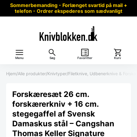
Sommerbemanding - Forlænget svartid på mail +
telefon - Ordrer ekspederes som sædvanligt
Menu
Søg
Favoritter
Kurv
Hjem
/
Alle produkter
/
Knivtyper
/
Filetknive, Udbenerknive & Forsk
Forskæresæt 26 cm.
forskærerkniv + 16 cm.
stegegaffel af Svensk
Damaskus stål – Cangshan
Thomas Keller Signature