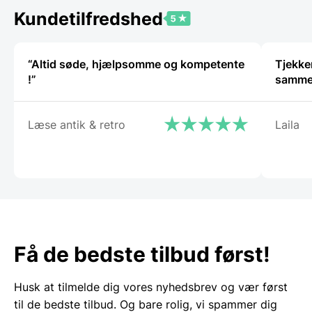
5.240,00 DKK.
Kundetilfredshed
“Altid søde, hjælpsomme og kompetente
Tjekker
!”
samm
Læse antik & retro
Laila
Få de bedste tilbud først!
Husk at tilmelde dig vores nyhedsbrev og vær først
til de bedste tilbud. Og bare rolig, vi spammer dig