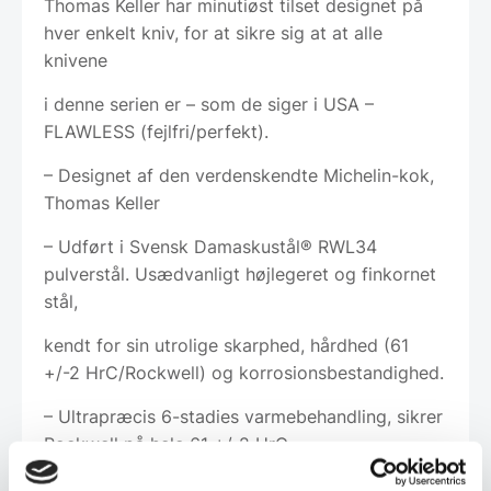
Thomas Keller har minutiøst tilset designet på
hver enkelt kniv, for at sikre sig at at alle
knivene
i denne serien er – som de siger i USA –
FLAWLESS (fejlfri/perfekt).
– Designet af den verdenskendte Michelin-kok,
Thomas Keller
– Udført i Svensk Damaskustål® RWL34
pulverstål. Usædvanligt højlegeret og finkornet
stål,
kendt for sin utrolige skarphed, hårdhed (61
+/-2 HrC/Rockwell) og korrosionsbestandighed.
– Ultrapræcis 6-stadies varmebehandling, sikrer
Rockwell på hele 61 +/-2 HrC.
– Hver kniv er afslutningsvis håndslebet, så den