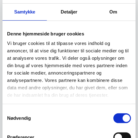
leveres KNIVSKARP ud af æsken
Samtykke
Detaljer
Om
– Leveres i flot trææske. Perfekt gaveide!
– Winner af 2019 RED DOT Design Award
Denne hjemmeside bruger cookies
Vi bruger cookies til at tilpasse vores indhold og
annoncer, til at vise dig funktioner til sociale medier og til
at analysere vores trafik. Vi deler også oplysninger om
Om koncernen & god kvalitet
din brug af vores hjemmeside med vores partnere inden
for sociale medier, annonceringspartnere og
analysepartnere. Vores partnere kan kombinere disse
data med andre oplysninger, du har givet dem, eller som
Har du spørgsmål til varen? Klik her
de har indsamlet fra din brug af deres tjenester.
Samtykkevalg
Vi prismatcher - Klik her
Nødvendig
Relaterede varer
Præferencer