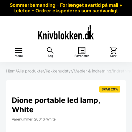
Sommerbemanding - Forlænget svartid på mail +
telefon - Ordrer ekspederes som sædvanligt
Menu
Søg
Favoritter
Kurv
Hjem
/
Alle produkter
/
Køkkenudstyr
/
Møbler & indretning
/
Indretnin
SPAR 20%
Dione portable led lamp,
White
Varenummer: 20316-White