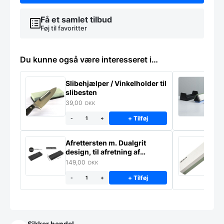
Få et samlet tilbud
Føj til favoritter
Du kunne også være interesseret i…
Slibehjælper / Vinkelholder til
Sl
slibesten
k
39,00
4
DKK
+ Tilføj
-
+
Afrettersten m. Dualgrit
S
design, til afretning af
–
slibesten
149,00
3
DKK
+ Tilføj
-
+
Sikker handel