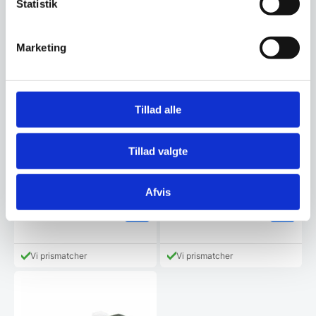
Statistik
Vi prismatcher
Vi prismatcher
Marketing
Tillad alle
Silva portable led lamp,
Silva portable led lamp,
Tillad valgte
Mocca
Brass
Den elegante og stilfulde Silva
Den elegante og stilfulde Silva
lampe i Mocca, giver med sin
lampe i Messing, giver med sin
lampeskærm et…
lampeskærm et…
Afvis
549,00
549,00
DKK
DKK
Vi prismatcher
Vi prismatcher