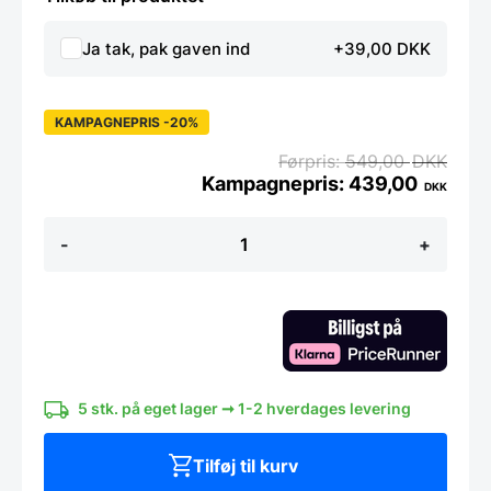
Ja tak, pak gaven ind
+39,00 DKK
KAMPAGNEPRIS -20%
549,00
DKK
439,00
DKK
Dione
-
+
portable
led
lamp,
White
antal
5 stk. på eget lager ➞ 1-2 hverdages levering
Tilføj til kurv