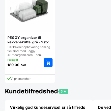
PEGGY organizer til
køkkenskuffe, grå – 2stk.
Gør køkkenopbevaring nem og
fleksibel med Peggy
skuffeorganizeren – den…
189,00
DKK
Vi prismatcher
Kundetilfredshed
Virkelig god kundeservice! Er så tilfreds
De ved