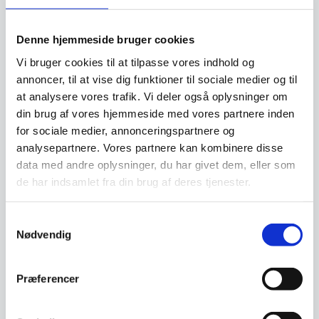
Relaterede varer
Denne hjemmeside bruger cookies
Vi bruger cookies til at tilpasse vores indhold og
annoncer, til at vise dig funktioner til sociale medier og til
at analysere vores trafik. Vi deler også oplysninger om
din brug af vores hjemmeside med vores partnere inden
for sociale medier, annonceringspartnere og
analysepartnere. Vores partnere kan kombinere disse
data med andre oplysninger, du har givet dem, eller som
de har indsamlet fra din brug af deres tjenester.
Sæbeholder /
Koniseur Sengebord i
Vægophæng til 2 flasker,
træfiner – Sort ege look
Samtykkevalg
guldlook
Vægophæng til flasker med
Koniseur Svævende Sengebord
Nødvendig
shampoo, sæbe, lotion
i sort Ege lookSkab en stilren og
m.v.Metal i messing/guld…
rolig stemning i…
999,00
Præferencer
DKK
129,00
DKK