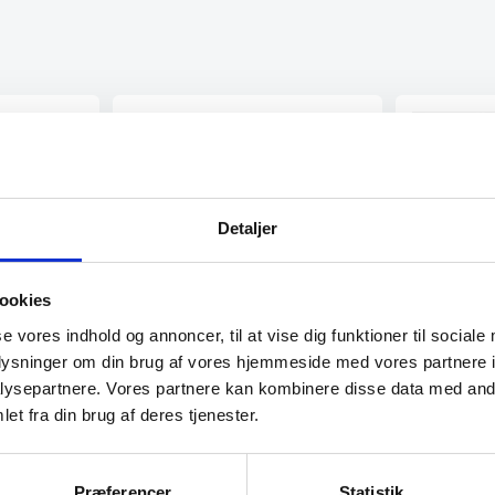
Detaljer
ookies
se vores indhold og annoncer, til at vise dig funktioner til sociale
se
oplysninger om din brug af vores hjemmeside med vores partnere i
Morter inkl. støder fra Zwilling
Steel Func
il HENDI
ysepartnere. Vores partnere kan kombinere disse data med andr
dobbelt
Morter med støder fra ZwillingMåler:
et fra din brug af deres tjenester.
150 x 100 mm39500-024
Steel Functio
rustfrit stål e
Præferencer
Statistik