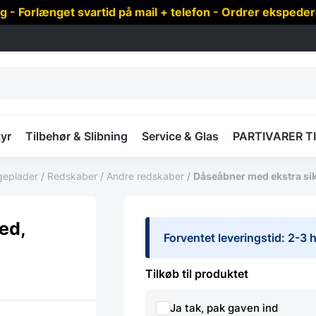
 Forlænget svartid på mail + telefon - Ordrer ekspede
yr
Tilbehør & Slibning
Service & Glas
PARTIVARER T
geplader
/
Redskaber
/
Andre redskaber
/
Dåseåbner med ekstra si
ed,
Forventet leveringstid: 2-3
Tilkøb til produktet
Ja tak, pak gaven ind