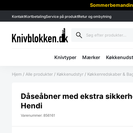
Sommerbemanding -
Kontakt
Kortbetaling
Service på produkt
Retur og ombytning
Knivtyper
Mærker
Køkkenudst
Hjem
/
Alle produkter
/
Køkkenudstyr
/
Køkkenredskaber & Ba
Dåseåbner med ekstra sikkerh
Hendi
Varenummer: 856161