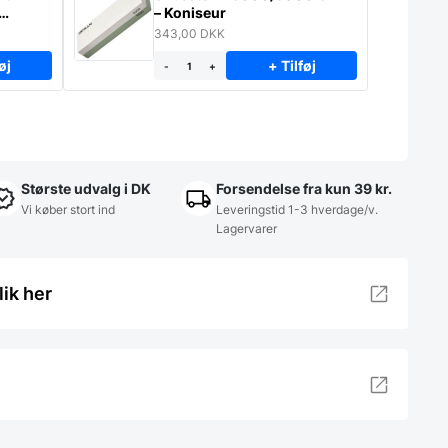
– Koniseur
343,00
DKK
øj
+ Tilføj
-
+
Største udvalg i DK
Forsendelse fra kun 39 kr.
Vi køber stort ind
Leveringstid 1-3 hverdage/v.
Lagervarer
lik her