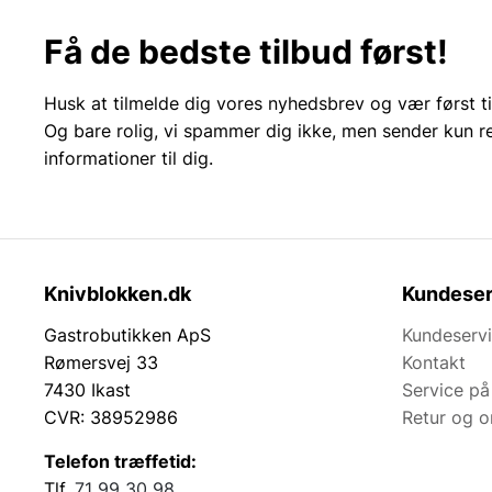
Få de bedste tilbud først!
Husk at tilmelde dig vores nyhedsbrev og vær først ti
Og bare rolig, vi spammer dig ikke, men sender kun r
informationer til dig.
Knivblokken.dk
Kundeser
Gastrobutikken ApS
Kundeserv
Rømersvej 33
Kontakt
7430 Ikast
Service på
CVR: 38952986
Retur og 
Telefon træffetid:
Tlf.
71 99 30 98