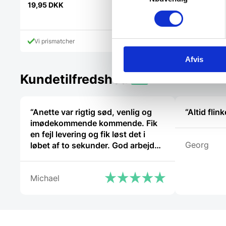
19,95
DKK
119,00
DKK
Vi prismatcher
Vi prismatcher
Afvis
Kundetilfredshed
“Anette var rigtig sød, venlig og
“Altid fli
imødekommende kommende. Fik
en fejl levering og fik løst det i
Georg
løbet af to sekunder. God arbejde
og god weekend”
Michael