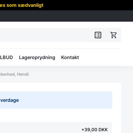
res som sædvanligt
ILBUD
Lageroprydning
Kontakt
kkerhed, Hendi
 hverdage
+39,00 DKK