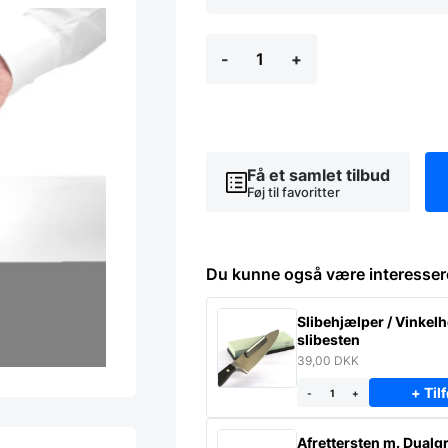
Dåseåbner
-
+
med
ekstra
sikkerhed,
Hendi
antal
Få et samlet tilbud
Føj til favoritter
Du kunne også være interesser
Slibehjælper / Vinkelho
slibesten
39,00
DKK
+ Tilf
-
+
Afrettersten m. Dualgr