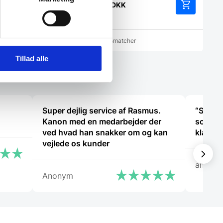
n
45,44
DKK
indelige
s
:
,95 DKK.
cher
Vi prismatcher
K.
Tillad alle
Super dejlig service af Rasmus.
“Super 
Kanon med en medarbejder der
som vi 
ved hvad han snakker om og kan
klart v
vejlede os kunder
anony
Anonym