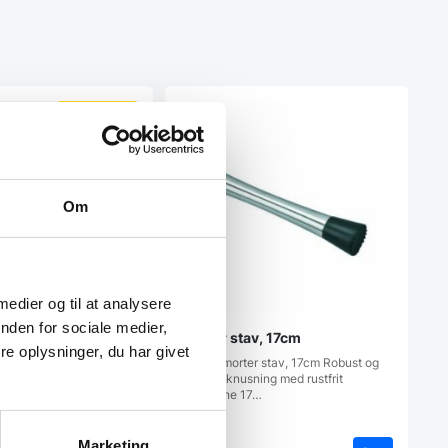
SPAR 26%
Om
 medier og til at analysere
nden for sociale medier,
Morter stav, 17cm
tion Bagesporer
e oplysninger, du har givet
Deluxe morter stav, 17cm Robust og
effektiv knusning med rustfrit
ns dobbelt bagesporer i
stålDenne 17…
r et praktisk redskab til…
Marketing