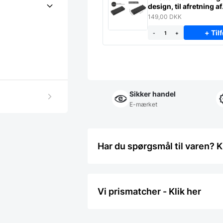
design, til afretning af
slibesten
149,00
DKK
+ Tilf
-
+
Sikker handel
E-mærket
Har du spørgsmål til varen? K
Vi prismatcher - Klik her