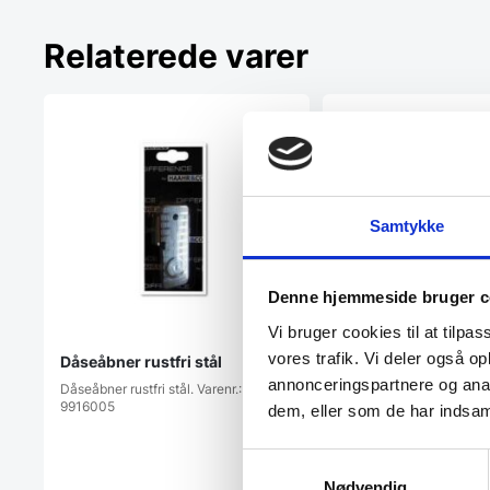
Relaterede varer
Samtykke
Denne hjemmeside bruger c
Vi bruger cookies til at tilpas
Låg til pizzadej kas
vores trafik. Vi deler også 
Dåseåbner rustfri stål
Dette låg er et tilbehør t
annonceringspartnere og anal
Pizzadej-kasse…
Dåseåbner rustfri stål. Varenr.:
9916005
dem, eller som de har indsaml
Samtykkevalg
Nødvendig