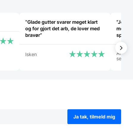
“Glade gutter svarer meget klart
“Jeg bl
og for gjort det arb, de lover med
men fik
bravør”
spørgsm
Arden
Isken
selskab
Ja tak, tilmeld mig