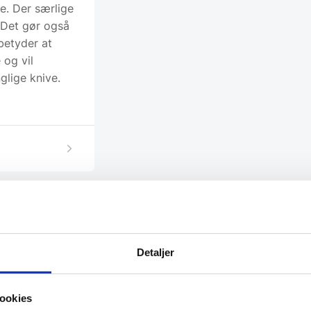
e. Der særlige
. Det gør også
betyder at
 og vil
glige knive.
Detaljer
SPAR 14%
ookies