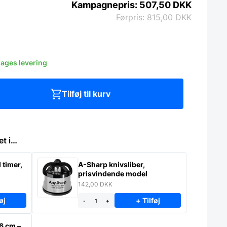
507,50
DKK
815,00
DKK
dages levering
Tilføj til kurv
et i…
timer,
A-Sharp knivsliber,
prisvindende model
142,00
DKK
øj
+ Tilføj
-
+
6 cm –