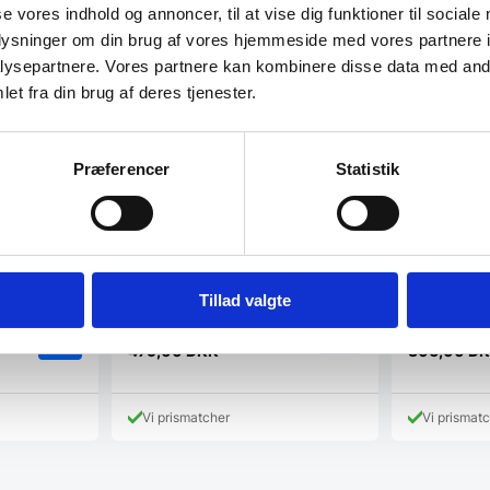
se vores indhold og annoncer, til at vise dig funktioner til sociale
oplysninger om din brug af vores hjemmeside med vores partnere i
ysepartnere. Vores partnere kan kombinere disse data med andr
et fra din brug af deres tjenester.
Præferencer
Statistik
Victorinox forskærerkniv 18
Forskærerk
cm. med træ skæfte
Zwilling G
Yaxell
Victorinox Pakkawood forskærerkniv
En smukt udfor
m.Skæfte:…
18 cm.Præcis skæring med
design, der e
ergonomisk…
Denne…
Tillad valgte
Den
D
559,00
DKK
439,95
DKK
oprindelige
op
479,00
DKK
306,00
DK
Den
Den
pris
pr
aktuelle
aktuelle
var:
va
pris
pris
559,00 DKK.
4
Vi prismatcher
Vi prismat
er:
er:
479,00 DKK.
306,00 D