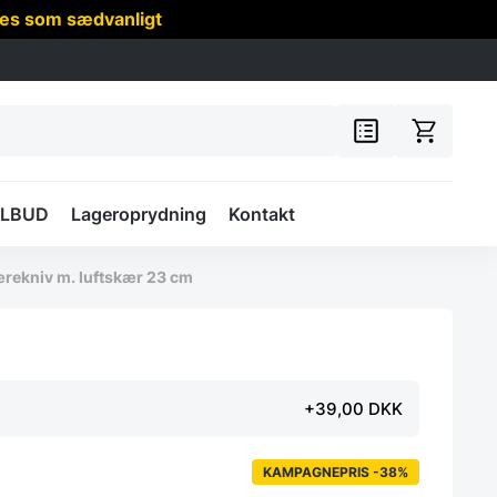
res som sædvanligt
ILBUD
Lageroprydning
Kontakt
rekniv m. luftskær 23 cm
+39,00 DKK
KAMPAGNEPRIS -38%