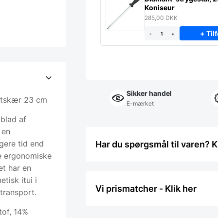
Koniseur
285,00
DKK
+ Tilf
-
+
Sikker handel
ftskær 23 cm
E-mærket
blad af
 en
gere tid end
Har du spørgsmål til varen? K
de ergonomiske
et har en
isk itui i
Vi prismatcher - Klik her
 transport.
tof, 14%