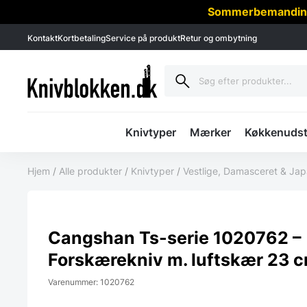
Sommerbemanding -
Kontakt
Kortbetaling
Service på produkt
Retur og ombytning
Knivtyper
Mærker
Køkkenudst
Hjem
/
Alle produkter
/
Knivtyper
/
Vestlige, Damasceret & Ja
Cangshan Ts-serie 1020762 –
Forskærekniv m. luftskær 23 
Varenummer: 1020762