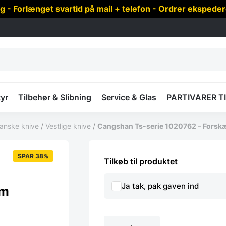
 Forlænget svartid på mail + telefon - Ordrer ekspede
yr
Tilbehør & Slibning
Service & Glas
PARTIVARER T
panske knive
/
Vestlige knive
/
Cangshan Ts-serie 1020762 – Forskæ
SPAR 38%
Tilkøb til produktet
Ja tak, pak gaven ind
cm
Cangshan