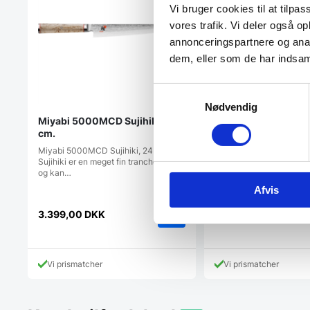
Vi bruger cookies til at tilpas
vores trafik. Vi deler også 
annonceringspartnere og anal
dem, eller som de har indsaml
Samtykkevalg
Nødvendig
Miyabi 5000MCD Sujihiki, 24
Kødkniv 18 cm. – Yaxell
cm.
Tsuchimon
Miyabi 5000MCD Sujihiki, 24 cm. -
Forskærerkniv 18 cm. - 
Sujihiki er en meget fin trancherkniv
TsuchimonLængde: 18 c
og kan…
Afvis
3.399,00
DKK
1.199,00
DKK
Vi prismatcher
Vi prismatcher