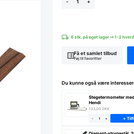
-
+
Ts-
serie
1020762
-
Forskærekniv
m.
luftskær
6 stk. på eget lager ➞ 1-2 hver
23
cm
antal
Få et samlet tilbud
Føj til favoritter
Du kunne også være interesser
Stegetermometer med 
Hendi
133,00
DKK
+ Tilf
-
+
Diamant-strygestål, 2