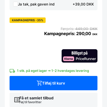
Ja tak, pak gaven ind
+39,00 DKK
KAMPAGNEPRIS -35%
449,00
DKK
290,00
DKK
Den
Den
oprin
aktue
Byggeklodser
pris
pris
i
økologisk
var:
er:
farvet
449,
290,
kork
til
alle
1 stk. på eget lager ➞ 1-2 hverdages levering
børn
antal
Tilføj til kurv
Få et samlet tilbud
Føj til favoritter