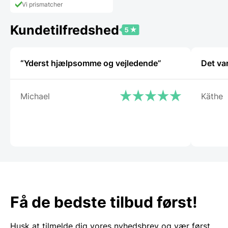
pris
519,00 DKK.
Vi prismatcher
er:
379,00 DKK.
Kundetilfredshed
“Yderst hjælpsomme og vejledende”
Det va
Michael
Käthe
Få de bedste tilbud først!
Husk at tilmelde dig vores nyhedsbrev og vær først