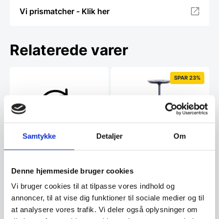
Vi prismatcher - Klik her
Relaterede varer
SPAR 23%
Samtykke
Detaljer
Om
Ava lampe – Sort
Denne smukke Ava LED lampe
er udført i sortfarvet aluminium,
Denne hjemmeside bruger cookies
Forlænget returret, fra 14-
som gør den…
30 dage
Vi bruger cookies til at tilpasse vores indhold og
Gastrobutikken tilbyder fuldt
annoncer, til at vise dig funktioner til sociale medier og til
beløb retur inde for 14 dage.
Køber du…
at analysere vores trafik. Vi deler også oplysninger om
Den
519,00
DKK