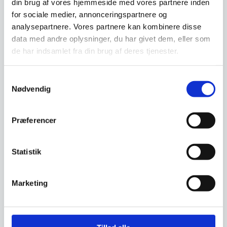
din brug af vores hjemmeside med vores partnere inden
10,00
DKK
oprindelige
399,00
DKK
for sociale medier, annonceringspartnere og
Den
pris
aktuelle
var:
analysepartnere. Vores partnere kan kombinere disse
pris
519,00 DKK.
Vi prismatcher
Vi prismatcher
data med andre oplysninger, du har givet dem, eller som
er:
de har indsamlet fra din brug af deres tjenester.
399,00 DKK.
SPAR 68%
SPAR 68%
Samtykkevalg
Nødvendig
Præferencer
Bålsted med opbevaring i
corton stål Lav
Statistik
Wallshop's egenproduktion af
flot bålsted til terrasse, have
eller andet…
Marketing
Bålsted med opbevaring i
corton stål Høj
Wallshop's egenproduktion af
flot bålsted til terrasse, have
eller andet…