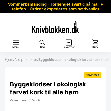
Sommerbemanding - Forlænget svartid på mail +
telefon - Ordrer ekspederes som sædvanligt
Menu
Søg
Favoritter
Kurv
Hjem
/
Alle produkter
/
Byggeklodser i økologisk farvet kork til all
SPAR 35%
Byggeklodser i økologisk
farvet kork til alle børn
Varenummer: 810449