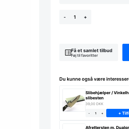
BELLWOOD
-
+
Barvogn
-
Hvid/natur
antal
Få et samlet tilbud
Føj til favoritter
Du kunne også være interesser
Slibehjælper / Vinkelho
slibesten
39,00
DKK
+ Tilf
-
+
Afrettersten m. Dualgr