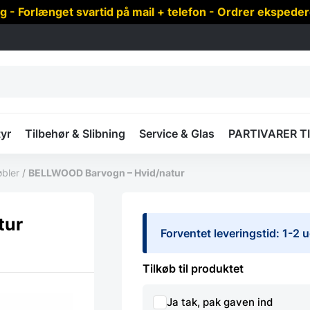
 Forlænget svartid på mail + telefon - Ordrer ekspede
yr
Tilbehør & Slibning
Service & Glas
PARTIVARER T
bler
/
BELLWOOD Barvogn – Hvid/natur
tur
Forventet leveringstid: 1-2 
Tilkøb til produktet
Ja tak, pak gaven ind