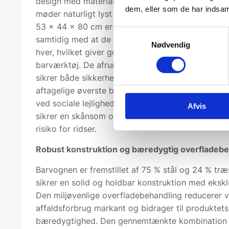
design med materialer af høj kvalitet, hvor hvidlak
dem, eller som de har indsaml
møder naturligt lyst eucalyptustræ og ask. Med 
53 x 44 x 80 cm er den kompakt og pladsbespar
Samtykkevalg
samtidig med at de to rummelige hylder rummer o
Nødvendig
hver, hvilket giver god opbevaringskapacitet til fl
barværktøj. De afrundede kanter og den buede 
sikrer både sikkerhed og ergonomisk håndtering,
aftagelige øverste bakke kan anvendes som serv
ved sociale lejligheder. Gummibelagte hjul med tr
Afvis
sikrer en skånsom og stabil bevægelse på alle gu
risiko for ridser.
Robust konstruktion og bæredygtig overfladebe
Barvognen er fremstillet af 75 % stål og 24 % træs
sikrer en solid og holdbar konstruktion med eksklu
Den miljøvenlige overfladebehandling reducerer 
affaldsforbrug markant og bidrager til produktets
bæredygtighed. Den gennemtænkte kombination a