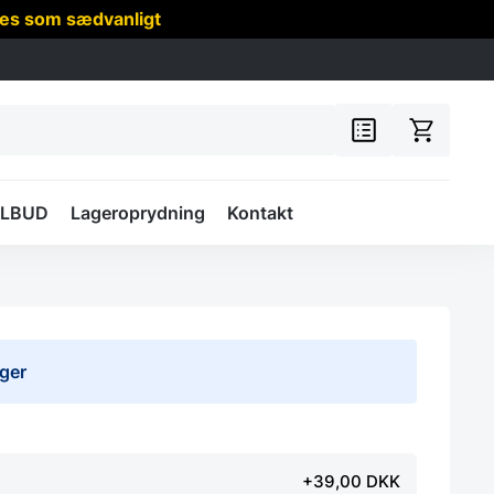
res som sædvanligt
ILBUD
Lageroprydning
Kontakt
uger
+39,00 DKK