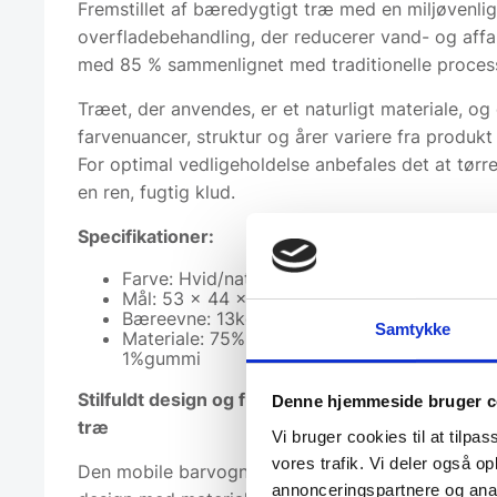
Fremstillet af bæredygtigt træ med en miljøvenlig
overfladebehandling, der reducerer vand- og affa
med 85 % sammenlignet med traditionelle process
Træet, der anvendes, er et naturligt materiale, og
farvenuancer, struktur og årer variere fra produkt 
For optimal vedligeholdelse anbefales det at tørr
en ren, fugtig klud.
Specifikationer:
Farve: Hvid/natur
Mål: 53 x 44 x 80 cm
Bæreevne: 13kg per bakke
Samtykke
Materiale: 75% stål, 20% Eucalyptustræ, 4% 
1%gummi
Stilfuldt design og funktionalitet i hvidlakeret me
Denne hjemmeside bruger c
træ
Vi bruger cookies til at tilpas
vores trafik. Vi deler også 
Den mobile barvogn kombinerer et minimalistisk o
annonceringspartnere og anal