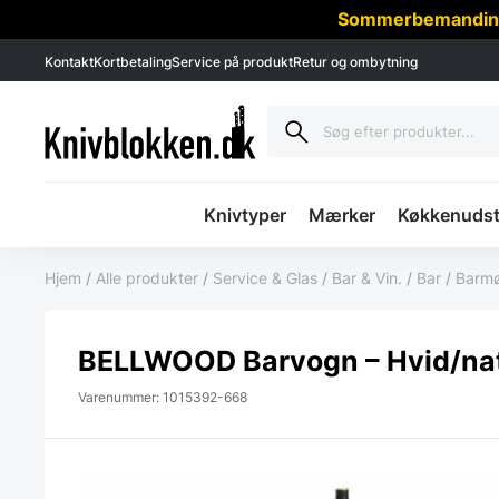
Sommerbemanding -
Kontakt
Kortbetaling
Service på produkt
Retur og ombytning
Knivtyper
Mærker
Køkkenudst
Hjem
/
Alle produkter
/
Service & Glas
/
Bar & Vin.
/
Bar
/
Barmø
BELLWOOD Barvogn – Hvid/na
Varenummer: 1015392-668