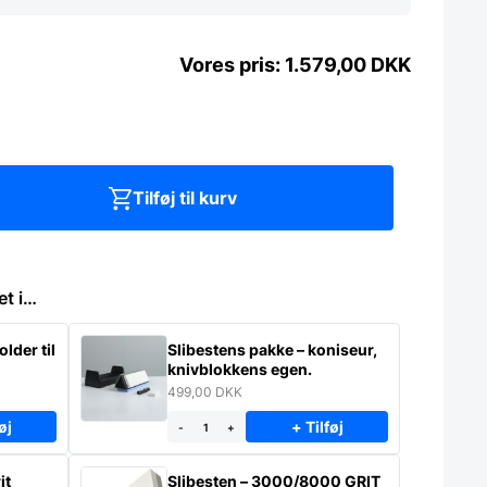
1.579,00
DKK
Tilføj til kurv
et i…
lder til
Slibestens pakke – koniseur,
knivblokkens egen.
499,00
DKK
øj
+ Tilføj
-
+
it
Slibesten – 3000/8000 GRIT