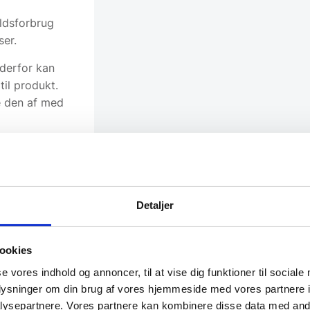
ldsforbrug
er.
 derfor kan
til produkt.
e den af med
Detaljer
Ask,
tal og lyst
ookies
se vores indhold og annoncer, til at vise dig funktioner til sociale
oplysninger om din brug af vores hjemmeside med vores partnere i
g tidløst
ysepartnere. Vores partnere kan kombinere disse data med andr