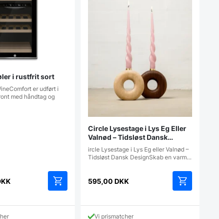
er i rustfrit sort
neComfort er udført i
sfront med håndtag og
Circle Lysestage i Lys Eg Eller
Valnød – Tidsløst Dansk
Design
ircle Lysestage i Lys Eg eller Valnød –
Tidsløst Dansk DesignSkab en varm…
DKK
595,00
DKK
Dette
vare
har
cher
Vi prismatcher