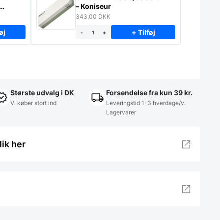
– Koniseur
343,00
DKK
øj
+ Tilføj
-
+
Største udvalg i DK
Forsendelse fra kun 39 kr.
Vi køber stort ind
Leveringstid 1-3 hverdage/v.
Lagervarer
lik her