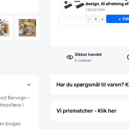
design, til afretning af
slibesten
149,00
DKK
+ Tilf
-
+
Sikker handel
E-mærket
Har du spørgsmål til varen? K
ood Barvogn –
atmosfære i
Vi prismatcher - Klik her
kan bruges