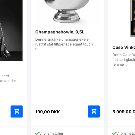
Champagnebowle, 9,5L
Denne smukke champagnekøler i
rustfrit stål tilføjer et elegant touch
Caso Vinkøl
til…
Dette Caso Wi
flot sort gla
remme i…
 er et
arsæt, der
199,00
DKK
5.999,00
Vi prismatcher
Vi prismat