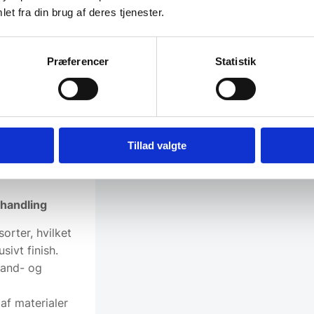
eret stål
et fra din brug af deres tjenester.
dimensionerne
ende,
p til 13 kg
Præferencer
Statistik
asker, glas og
træramme
 mens den
eringsbakke
ædetaljer
Tillad valgte
lvtyper uden
handling
orter, hvilket
sivt finish.
vand- og
f materialer