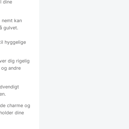
l dine
u nemt kan
å gulvet.
til hyggelige
er dig rigelig
r og andre
dvendigt
en.
både charme og
 holder dine