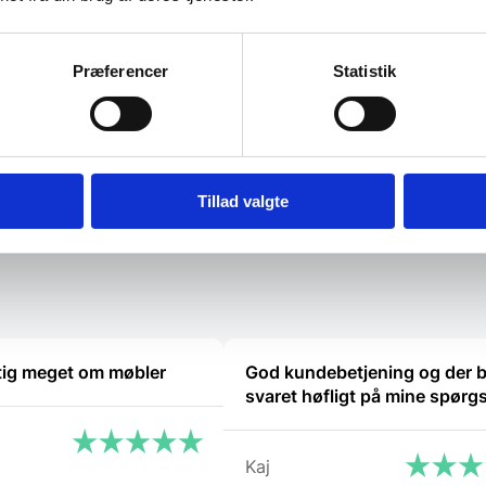
ål 1/1gn
Bageplade, GN (Periforeret)
Bageplade 
lille kant
Bageplade / bakeoff plade,
GASTROMÅL med kant,
g kvalitet
Denne bagepl
perforeretMåler 52,5 x 32 cm
Præferencer
Statistik
n)
med lille kant
hjemme- og
211,25
DKK
205,00
DK
Tillad valgte
Mulighed for mængderabat
Mulighed 
tig meget om møbler
God kundebetjening og der b
svaret høfligt på mine spørg
Kaj