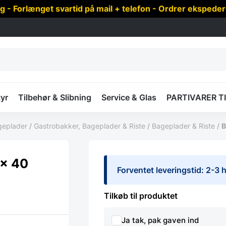
 Forlænget svartid på mail + telefon - Ordrer ekspede
yr
Tilbehør & Slibning
Service & Glas
PARTIVARER T
geplader
/
Gastrobakker, Bageplader & Riste
/
Bageplader & Riste
/
B
 x 40
Forventet leveringstid: 2-3
Tilkøb til produktet
Ja tak, pak gaven ind