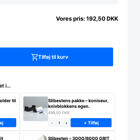
192,50
DKK
Tilføj til kurv
et i…
lder til
Slibestens pakke – koniseur,
knivblokkens egen.
499,00
DKK
øj
+ Tilføj
-
+
it
Slibesten – 3000/8000 GRIT