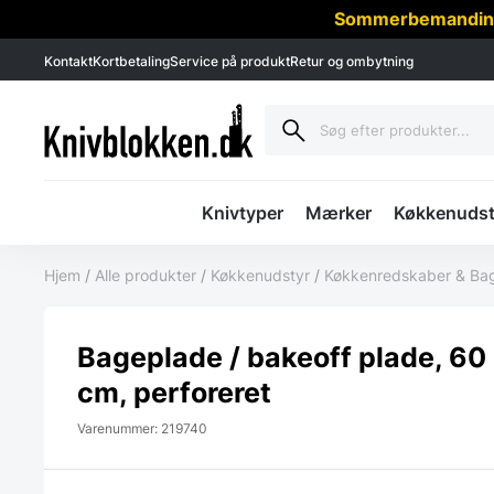
Sommerbemanding -
Kontakt
Kortbetaling
Service på produkt
Retur og ombytning
Knivtyper
Mærker
Køkkenudst
Hjem
/
Alle produkter
/
Køkkenudstyr
/
Køkkenredskaber & Ba
Bageplade / bakeoff plade, 60
cm, perforeret
Varenummer: 219740