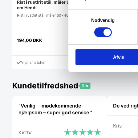
Rist i rustfrit stål, måler 60×40
Rist i Gastronorm m
cm Hendi
Hendi
Samtykkevalg
Rist i rustfrit stål, måler 60x40 cm
Forkromet stålrist i krafti
Nødvendig
Måler 53x32,5 cm (1/1g
194,00
DKK
320,00
DKK
Afvis
Vi prismatcher
Vi prismatcher
Kundetilfredshed
“Venlig – imødekommende –
De ved rig
hjælpsom – super god service “
Kris
Kirtha