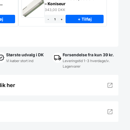
– Koniseur
343,00
DKK
øj
+ Tilføj
-
+
Største udvalg i DK
Forsendelse fra kun 39 kr.
Vi køber stort ind
Leveringstid 1-3 hverdage/v.
Lagervarer
lik her