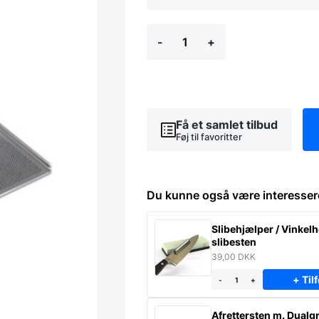
Bageplade
-
+
/
bakeoff
plade,
60
x
40
cm,
Få et samlet tilbud
perforeret
Føj til favoritter
antal
Du kunne også være interesser
Slibehjælper / Vinkelho
slibesten
39,00
DKK
+ Tilf
-
+
Afrettersten m. Dualgr