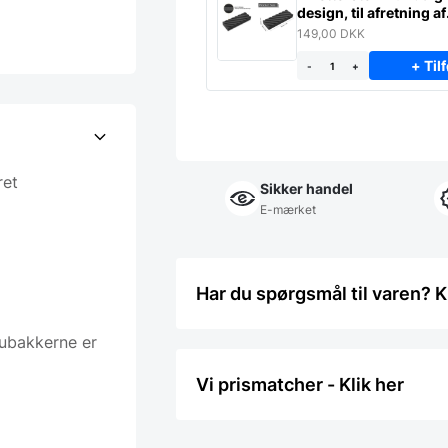
design, til afretning af
slibesten
149,00
DKK
+ Tilf
-
+
ret
Sikker handel
E-mærket
Har du spørgsmål til varen? K
lubakkerne er
Vi prismatcher - Klik her