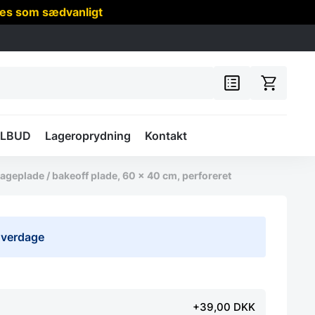
res som sædvanligt
ILBUD
Lageroprydning
Kontakt
ageplade / bakeoff plade, 60 x 40 cm, perforeret
 hverdage
+39,00 DKK