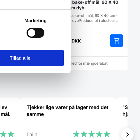
i gastromål cm med
Bakke i bake-off mål, 60 X 40
cm, 4 cm dyb
ade i GN-1/1 størrelse
Bakke i bake-off mål, 60 X 40 cm -
Marketing
 er ideel til både
ca. 4 cm dybProduceret i alusteel…
…
K
198,75
DKK
Tillad alle
for mængderabat
Mulighed for mængderabat
lev
Tjekker lige varer på lager med det
“Sød ve
smål.
samme
hjælps
Laila
Charlot