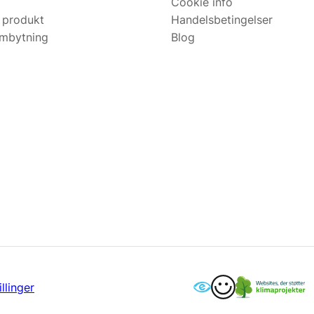
Cookie info
 produkt
Handelsbetingelser
ombytning
Blog
llinger