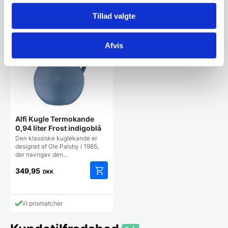
Tillad valgte
Vi prismatcher
Vi prismatcher
Afvis
Alfi Kugle Termokande
0,94 liter Frost indigoblå
Den klassiske kuglekande er
designet af Ole Palsby i 1985,
der navngav den…
349,95
DKK
Vi prismatcher