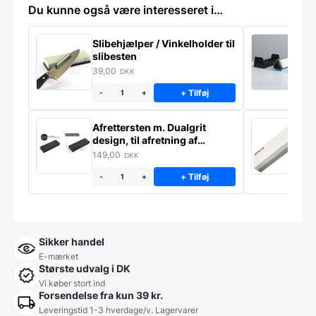
Du kunne også være interesseret i…
Slibehjælper / Vinkelholder til
Sl
slibesten
k
39,00
4
DKK
+ Tilføj
-
+
Afrettersten m. Dualgrit
S
design, til afretning af
–
slibesten
149,00
3
DKK
+ Tilføj
-
+
Sikker handel
E-mærket
Største udvalg i DK
Vi køber stort ind
Forsendelse fra kun 39 kr.
Leveringstid 1-3 hverdage/v. Lagervarer