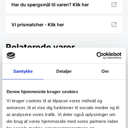
Har du spørgsmål til varen? Klik her
Vi prismatcher - Klik her
Relaterede varer
Samtykke
Detaljer
Om
Denne hjemmeside bruger cookies
Vi bruger cookies til at tilpasse vores indhold og
Alfi Skyline Termokande 1
Alfi Kugle Termokande
annoncer, til at vise dig funktioner til sociale medier og til
liter Mat stål
0,94 liter Frost mørk blå
at analysere vores trafik. Vi deler også oplysninger om
Alfi Skyline kombinerer cool stil
Den klassiske kuglekande er
din brug af vores hjemmeside med vores partnere inden
med høj funktionalitet i
designet af Ole Palsby i 1985,
køkkenet og på…
der navngav den…
for sociale medier, annonceringspartnere og