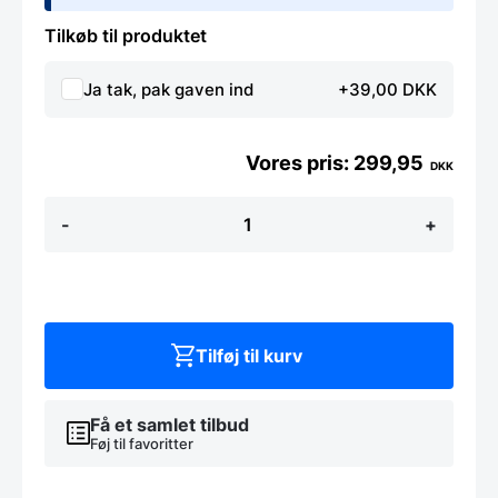
Tilkøb til produktet
Ja tak, pak gaven ind
+39,00 DKK
299,95
DKK
Alfi
-
+
Eco
Termokande
1
liter
Sort
antal
Tilføj til kurv
Få et samlet tilbud
Føj til favoritter