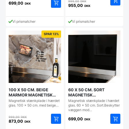
Den
999,00
DKK
699,00
DKK
oprindelige
955,00
DKK
Den
pris
aktuelle
var:
pris
999,00 DKK.
Vi prismatcher
Vi prismatcher
er:
955,00 DKK.
SPAR 13%
100 X 50 CM. BEIGE
60 X 50 CM. SORT
MARMOR MAGNETISK
MAGNETISK
STÆNKPLADE
STÆNKPLADE
Magnetisk stænkplade i hærdet
Magnetisk stænkplade i hærdet
glas. 100 x 50 cm. med beige…
glas. 60 x 50 cm. Sort.Beskytter
væggen mod…
Den
999,00
DKK
699,00
DKK
oprindelige
873,00
DKK
Den
pris