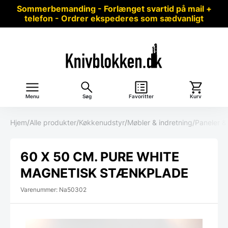
Sommerbemanding - Forlænget svartid på mail +
telefon - Ordrer ekspederes som sædvanligt
Menu
Søg
Favoritter
Kurv
Hjem
/
Alle produkter
/
Køkkenudstyr
/
Møbler & indretning
/
Paneler &
60 X 50 CM. PURE WHITE
MAGNETISK STÆNKPLADE
Varenummer: Na50302