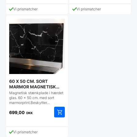
aktuelle
var:
pris
999,00 DKK.
Vi prismatcher
Vi prismatcher
er:
873,00 DKK.
60 X 50 CM. SORT
MARMOR MAGNETISK
STÆNKPLADE
Magnetisk stænkplade i hærdet
glas. 60 x 50 cm. med sort
marmorprint.Beskytter…
699,00
DKK
Vi prismatcher