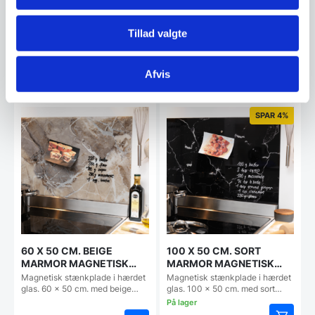
Vi prismatcher - Klik her
Tillad valgte
Relaterede varer
Afvis
SPAR 4%
60 X 50 CM. BEIGE
100 X 50 CM. SORT
MARMOR MAGNETISK
MARMOR MAGNETISK
STÆNKPLADE
STÆNKPLADE
Magnetisk stænkplade i hærdet
Magnetisk stænkplade i hærdet
glas. 60 x 50 cm. med beige…
glas. 100 x 50 cm. med sort…