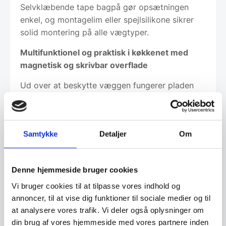
Selvklæbende tape bagpå gør opsætningen
enkel, og montagelim eller spejlsilikone sikrer
solid montering på alle vægtyper.
Multifunktionel og praktisk i køkkenet med
magnetisk og skrivbar overflade
Ud over at beskytte væggen fungerer pladen
som magnetisk opslagstavle, hvor stærke
magneter kan holde noter, opskrifter eller
påmindelser. Den kan også skrives på med
Samtykke
Detaljer
Om
kridt- eller whiteboardmarkere, hvilket gør
køkkenplanlægning og organisering let. Teksten
tørres nemt af med en tavlesvamp eller blød
Denne hjemmeside bruger cookies
klud. Den varmebestandige glasoverflade
kræver sikkerhedsafstand på mindst 5 cm til
Vi bruger cookies til at tilpasse vores indhold og
annoncer, til at vise dig funktioner til sociale medier og til
varme gryder for at bevare holdbarheden. Med
at analysere vores trafik. Vi deler også oplysninger om
sit tidløse design og funktionalitet er pladen
din brug af vores hjemmeside med vores partnere inden
velegnet til både professionelle køkkener og