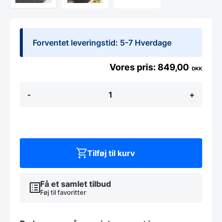
Forventet leveringstid: 5-7 Hverdage
849,00
DKK
60
-
+
X
50
CM.
PURE
WHITE
MAGNETISK
STÆNKPLADE
Tilføj til kurv
antal
Få et samlet tilbud
Føj til favoritter