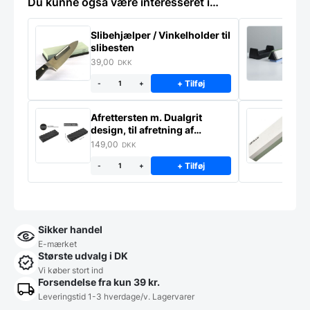
Du kunne også være interesseret i…
Slibehjælper / Vinkelholder til
Sl
slibesten
k
39,00
4
DKK
+ Tilføj
-
+
Afrettersten m. Dualgrit
S
design, til afretning af
–
slibesten
149,00
3
DKK
+ Tilføj
-
+
Sikker handel
E-mærket
Største udvalg i DK
Vi køber stort ind
Forsendelse fra kun 39 kr.
Leveringstid 1-3 hverdage/v. Lagervarer