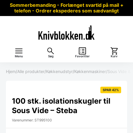
Sommerbemanding - Forlænget svartid på mail +
telefon - Ordrer ekspederes som sædvanligt
Menu
Søg
Favoritter
Kurv
Hjem
/
Alle produkter
/
Køkkenudstyr
/
Køkkenmaskiner
/
Sous Vide &
SPAR 42%
100 stk. isolationskugler til
Sous Vide – Steba
Varenummer: ST995100