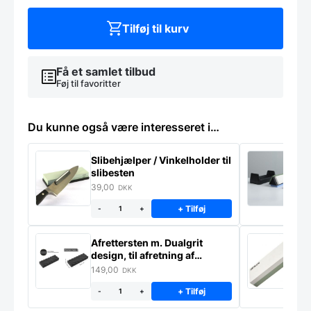
antal
Tilføj til kurv
Få et samlet tilbud
Føj til favoritter
Du kunne også være interesseret i…
Slibehjælper / Vinkelholder til
Sl
slibesten
k
39,00
4
DKK
+ Tilføj
-
+
Afrettersten m. Dualgrit
S
design, til afretning af
–
slibesten
149,00
3
DKK
+ Tilføj
-
+