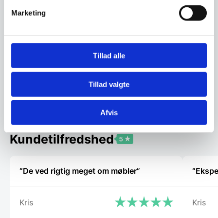
Marketing
Om koncernen & god kvalitet
Tillad alle
Har du spørgsmål til varen? Klik her
Tillad valgte
Vi prismatcher - Klik her
Afvis
Kundetilfredshed
“De ved rigtig meget om møbler”
Kris
Kris