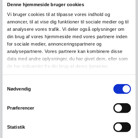
Denne hjemmeside bruger cookies
Vi bruger cookies til at tilpasse vores indhold og
Reducerer fordampning og vandtab
annoncer, til at vise dig funktioner til sociale medier og til
at analysere vores trafik. Vi deler også oplysninger om
din brug af vores hjemmeside med vores partnere inden
for sociale medier, annonceringspartnere og
Øger temperaturens nøjagtighed
analysepartnere. Vores partnere kan kombinere disse
data med andre oplysninger, du har givet dem, eller som
de har indsamlet fra din brug af deres tjenester.
Bidrager til energi-besparelse
Samtykkevalg
Nødvendig
Inklusiv et opbevaringsnet
Præferencer
Kan rengøres i opvaskemaskine
Statistik