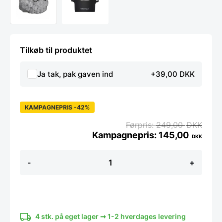
Tilkøb til produktet
Ja tak, pak gaven ind
+39,00 DKK
KAMPAGNEPRIS -42%
249,00
DKK
145,00
DKK
100
-
+
stk.
isolationskugler
til
Sous
Vide
-
Steba
4 stk. på eget lager ➞ 1-2 hverdages levering