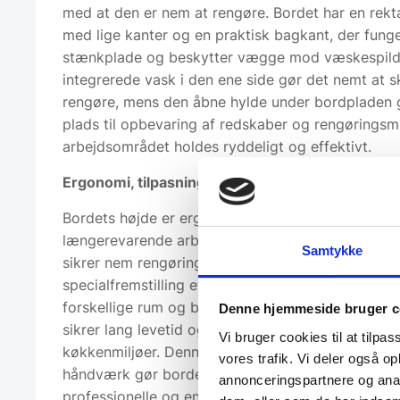
med at den er nem at rengøre. Bordet har en rek
med lige kanter og en praktisk bagkant, der fung
stænkplade og beskytter vægge mod væskespild
integrerede vask i den ene side gør det nemt at s
rengøre, mens den åbne hylde under bordpladen g
plads til opbevaring af redskaber og rengøringsmi
arbejdsområdet holdes ryddeligt og effektivt.
Ergonomi, tilpasning og lang levetid
Bordets højde er ergonomisk tilpasset for komfor
længerevarende arbejde, og det sømløse svejsed
Samtykke
sikrer nem rengøring og høj hygiejne. Muligheden 
specialfremstilling efter mål gør det let at tilpasse
forskellige rum og behov. Konstruktionen i fuldt rus
Denne hjemmeside bruger c
sikrer lang levetid og modstandsdygtighed i kræ
Vi bruger cookies til at tilpas
køkkenmiljøer. Denne kombination af funktionalit
vores trafik. Vi deler også 
håndværk gør bordet til en sikker investering for
annonceringspartnere og anal
professionelle og entusiastiske hjemmekokke.