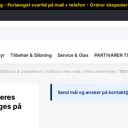
 Forlænget svartid på mail + telefon - Ordrer ekspede
yr
Tilbehør & Slibning
Service & Glas
PARTIVARER T
Stålbord & Udekøkken
/
Stålbord med vask
/
Med underhylde
/
100%
Send mål og ønsker på kontakt
ceres
ages på