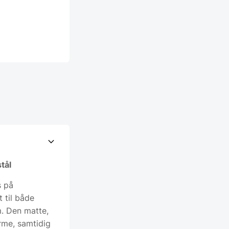
tål
s på
t til både
m. Den matte,
rme, samtidig