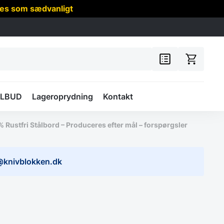
res som sædvanligt
ILBUD
Lageroprydning
Kontakt
 Rustfri Stålbord – Produceres efter mål – forspørgsler
@knivblokken.dk