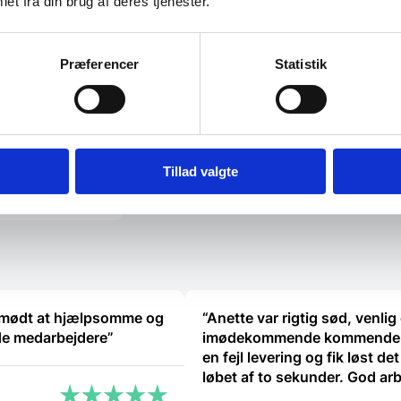
et fra din brug af deres tjenester.
Præferencer
Statistik
r og
Tillad valgte
t mødt at hjælpsomme og
“Anette var rigtig sød, venlig
de medarbejdere”
imødekommende kommende.
en fejl levering og fik løst det 
løbet af to sekunder. God ar
og god weekend”