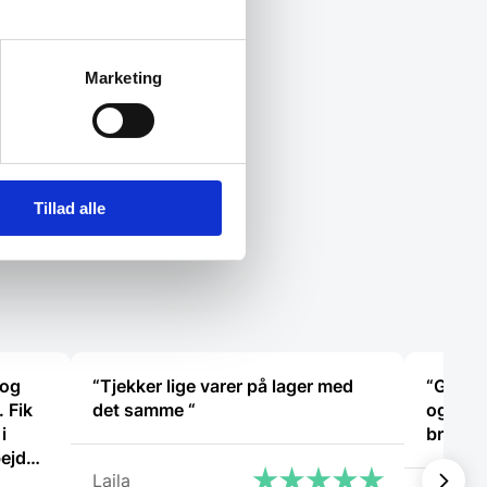
Marketing
Tillad alle
 og
“Tjekker lige varer på lager med
“Glade 
 Fik
det samme “
og for 
i
bravør
bejde
Laila