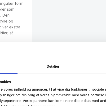
tangulær form
erer som
. Den
kylle og
iver ekstra
dler, så
t ved
e design
Detaljer
for
 bordet til
tfrit stål
ookies
vende
se vores indhold og annoncer, til at vise dig funktioner til sociale
et og holdbart
oplysninger om din brug af vores hjemmeside med vores partnere i
 både
ysepartnere. Vores partnere kan kombinere disse data med andr