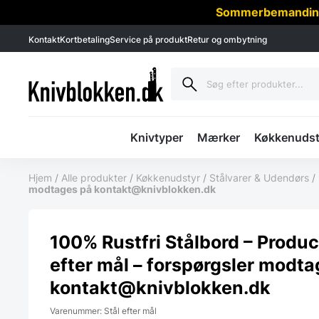
Sommerbemanding -
Kontakt
Kortbetaling
Service på produkt
Retur og ombytning
Knivtyper
Mærker
Køkkenudst
Hjem
/
Alle produkter
/
Køkkenudstyr
/
Stålvarer & Udendørs
/
modtages på kontakt@knivblokken.dk
100% Rustfri Stålbord – Produ
efter mål – forspørgsler modt
kontakt@knivblokken.dk
Varenummer: Stål efter mål