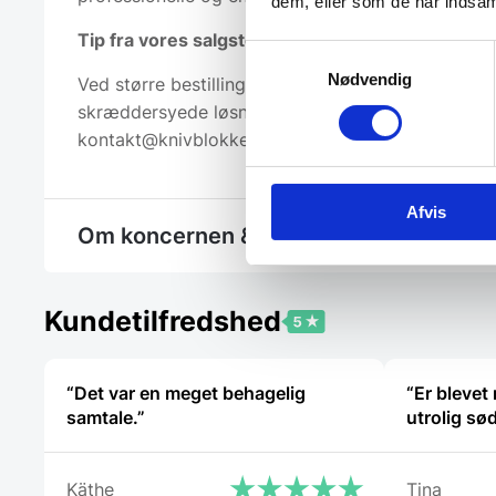
dem, eller som de har indsaml
Tip fra vores salgsteam
Samtykkevalg
Nødvendig
Ved større bestillinger tilbyder vi mængderabatte
skræddersyede løsninger. Kontakt os på
kontakt@knivblokken.dk for rådgivning og tilbud.
Afvis
Om koncernen & god kvalitet
Kundetilfredshed
“Det var en meget behagelig
“Er bleve
samtale.”
utrolig sø
Käthe
Tina