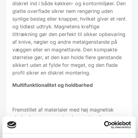
diskret ind i både køkken- og kontormiljøer. Den
glatte overflade sikrer nem rengøring uden
synlige beslag eller knapper, hvilket giver et rent
og tidløst udtryk. Magnetens kraftige
tiltrækning gør den perfekt til sikker opbevaring
af knive, nøgler og andre metalgenstande på
væggen eller en magnettavle. Den kompakte
størrelse gør, at den kan holde flere genstande
sikkert uden at fylde for meget, og den flade
profil sikrer en diskret montering.
Multifunktionalitet og holdbarhed
Fremstillet af materialer med høj magnetisk
styrke, leverer magneten langvarig ydeevne
uden krafttab. Medfølgende dobbeltsidede
selvklæbende stickers og anti-slip stickers