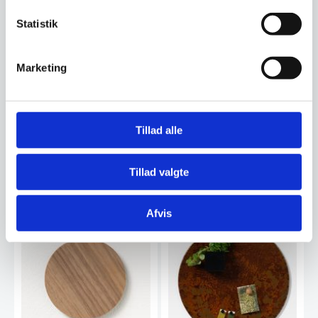
Om koncernen & god kvalitet
Statistik
Marketing
Har du spørgsmål til varen? Klik her
Vi prismatcher - Klik her
Tillad alle
Tillad valgte
Relaterede varer
Afvis
SPAR 2%