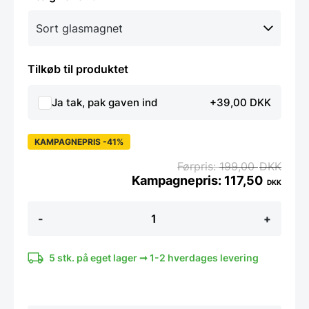
Tilkøb til produktet
Ja tak, pak gaven ind
+39,00 DKK
KAMPAGNEPRIS -41%
199,00
DKK
117,50
DKK
10
-
+
cm.
Super
stæk
Magnet
5 stk. på eget lager ➞ 1-2 hverdages levering
-
flere
farver
antal