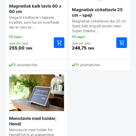
Magnetisk kalk tavle 60 x
Magnetisk cirkeltavle 25
60 cm
cm – spejl
Elegant kridttavle i højeste
Magnetisk cirkeltavle dia 25 cm.
kvalitet, som har en overflade
Spejl.Sæt ting på tavlen med
der er nem at…
Super Stærke…
Den
Den
399,00
DKK
269,00
DKK
oprindelige
oprindelige
255,00
248,75
DKK
DKK
Den
Den
pris
pris
aktuelle
aktuelle
var:
var:
pris
pris
399,00 DKK.
269,00 DKK.
Vi prismatcher
Vi prismatcher
er:
er:
255,00 DKK.
248,75 DKK.
Menutavle med holder,
Hendi
Menutavle med holder fra
HendiFlot til at præsentere