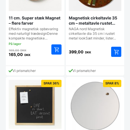
11 cm. Super stæk Magnet
Magnetisk cirkeltavle 35
– flere farver
cm – metaltavle rustet
look
Effektiv magnetisk opbevaring
NAGA nord Magnetisk
med naturligt trædesignDenne
cirkeltavle dia 35 cm i rustet
kompakte magnetiske…
metal lookSæt minder, lister…
Den
169,00
DKK
399,00
DKK
oprindelige
165,00
DKK
Den
pris
aktuelle
var:
pris
169,00 DKK.
Vi prismatcher
Vi prismatcher
er:
165,00 DKK.
SPAR 36%
SPAR 8%