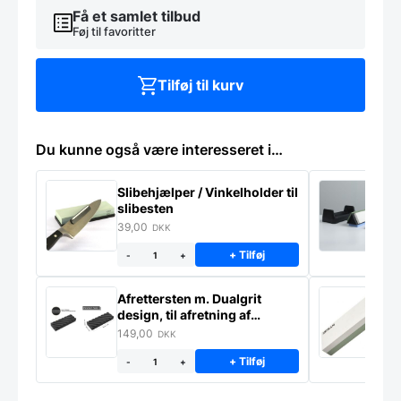
Få et samlet tilbud
Føj til favoritter
Tilføj til kurv
Du kunne også være interesseret i…
Slibehjælper / Vinkelholder til
Sl
slibesten
k
39,00
4
DKK
+ Tilføj
-
+
Afrettersten m. Dualgrit
S
design, til afretning af
–
slibesten
149,00
3
DKK
+ Tilføj
-
+