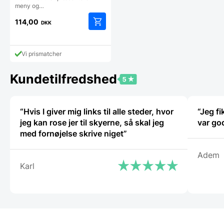
meny og…
114,00
DKK
Dette
vare
har
Vi prismatcher
flere
varianter.
Kundetilfredshed
Mulighederne
kan
vælges
på
“Hvis I giver mig links til alle steder, hvor
“Jeg f
varesiden
jeg kan rose jer til skyerne, så skal jeg
var go
med fornøjelse skrive niget”
Adem
Karl