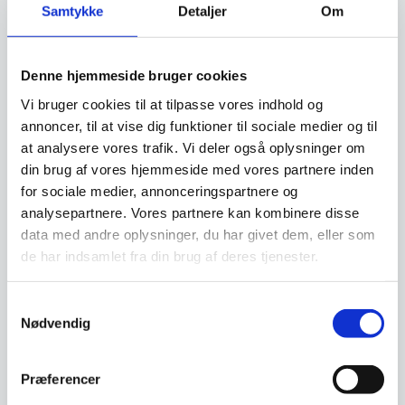
sikrer nem og stabil montering på både vægge
Samtykke
Detaljer
Om
og tavler. Overfladen kan også bruges som
skriveflade med kridt- eller whiteboard-marker,
hvilket gør den praktisk til noter og beskeder.
Denne hjemmeside bruger cookies
Den robuste og slidstærke finish kombineret
Vi bruger cookies til at tilpasse vores indhold og
med enkel installation gør den ideel til både
annoncer, til at vise dig funktioner til sociale medier og til
professionelle køkkener og private hjem, hvor
at analysere vores trafik. Vi deler også oplysninger om
funktionalitet og æstetik går hånd i hånd.
din brug af vores hjemmeside med vores partnere inden
for sociale medier, annonceringspartnere og
Tip fra vores salgsteam
analysepartnere. Vores partnere kan kombinere disse
data med andre oplysninger, du har givet dem, eller som
de har indsamlet fra din brug af deres tjenester.
Ved køb i større antal til restauranter eller
køkkenmiljøer opnås attraktive priser og hurtig
Samtykkevalg
levering. Vi anbefaler at købe flere for optimal
Nødvendig
organisering og sikker opbevaring.
Præferencer