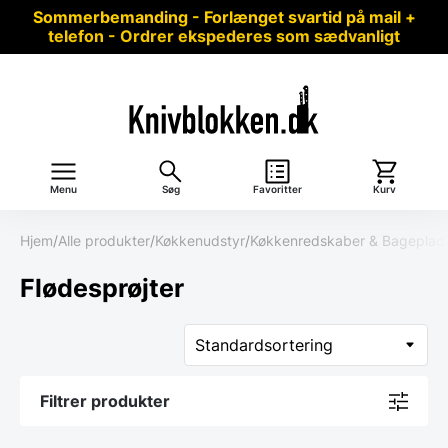
Sommerbemanding - Forlænget svartid på mail +
telefon - Ordrer ekspederes som sædvanligt
Menu
Søg
Favoritter
Kurv
Hjem
/
Alle produkter
/
Køkkenudstyr
/
Køkkenredskaber & Bageplad
Flødesprøjter
Filtrer produkter