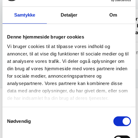
Samtykke
Detaljer
Om
“Fin fyr, der løste opgaven”
“Super
vi kan 
anbefal
Denne hjemmeside bruger cookies
Marlu
Vi bruger cookies til at tilpasse vores indhold og
anony
annoncer, til at vise dig funktioner til sociale medier og til
at analysere vores trafik. Vi deler også oplysninger om
din brug af vores hjemmeside med vores partnere inden
for sociale medier, annonceringspartnere og
analysepartnere. Vores partnere kan kombinere disse
data med andre oplysninger, du har givet dem, eller som
de har indsamlet fra din brug af deres tjenester.
Få de bedste tilbud først!
Samtykkevalg
Nødvendig
Husk at tilmelde dig vores nyhedsbrev og vær først
til de bedste tilbud. Og bare rolig, vi spammer dig