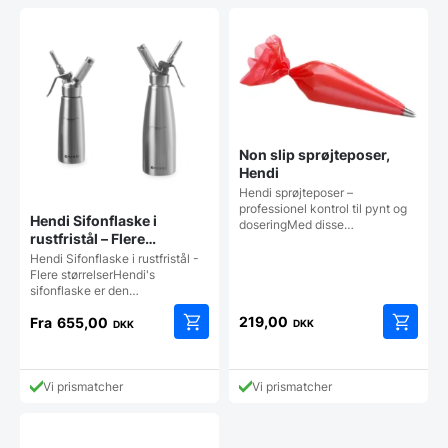
Non slip sprøjteposer,
Hendi
Hendi sprøjteposer –
professionel kontrol til pynt og
Hendi Sifonflaske i
doseringMed disse…
rustfristål – Flere
størrelser
Hendi Sifonflaske i rustfristål -
Flere størrelserHendi's
sifonflaske er den…
219,00
Fra
655,00
DKK
DKK
Dette
vare
har
Vi prismatcher
Vi prismatcher
flere
varianter.
Mulighederne