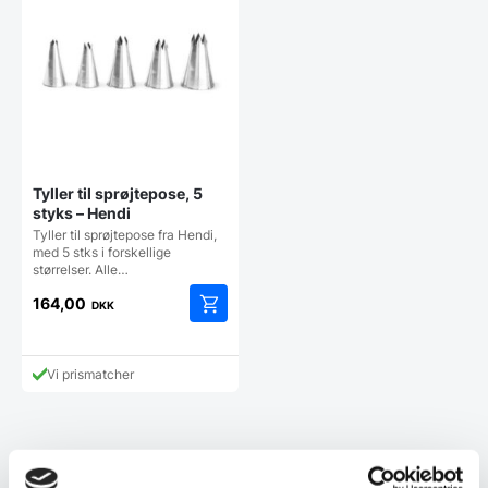
kan
vælges
på
varesiden
Tyller til sprøjtepose, 5
styks – Hendi
Tyller til sprøjtepose fra Hendi,
med 5 stks i forskellige
størrelser. Alle…
164,00
DKK
Vi prismatcher
Kundetilfredshed