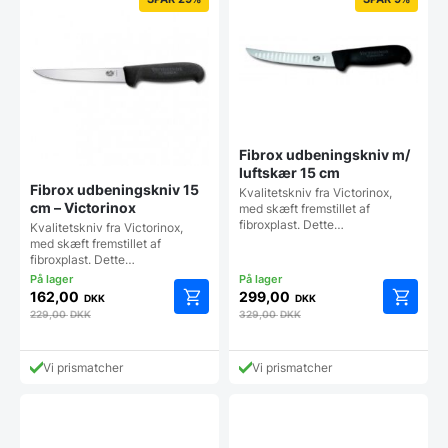
Fibrox udbeningskniv m/
luftskær 15 cm
Fibrox udbeningskniv 15
Kvalitetskniv fra Victorinox,
cm – Victorinox
med skæft fremstillet af
fibroxplast. Dette…
Kvalitetskniv fra Victorinox,
med skæft fremstillet af
fibroxplast. Dette…
162,00
299,00
DKK
DKK
229,00
DKK
329,00
DKK
Vi prismatcher
Vi prismatcher