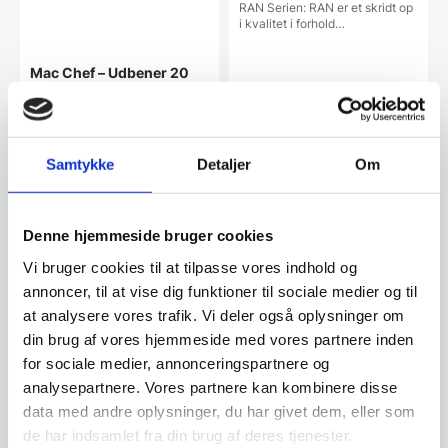
RAN Serien: RAN er et skridt op
i kvalitet i forhold…
Mac Chef – Udbener 20
cm
987,95
DKK
949,00
DKK
1.099,00
DKK
Samtykke
Detaljer
Om
Vi prismatcher
Vi prismatcher
Denne hjemmeside bruger cookies
SPAR 27%
Vi bruger cookies til at tilpasse vores indhold og
annoncer, til at vise dig funktioner til sociale medier og til
at analysere vores trafik. Vi deler også oplysninger om
din brug af vores hjemmeside med vores partnere inden
for sociale medier, annonceringspartnere og
analysepartnere. Vores partnere kan kombinere disse
data med andre oplysninger, du har givet dem, eller som
Udbenerkniv 15 cm.
Udbener kniv 15 cm. –
Cangshan TN1-Serie
de har indsamlet fra din brug af deres tjenester.
Yaxell Tsuchimon