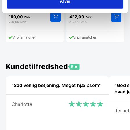
Afvis
15 cm flexibleVictorinox FIBROX
cm.Præcis udbening med
serien, har taget…
ergonomisk træskaft og…
199,00
422,00
DKK
DKK
229,00
DKK
519,00
DKK
Vi prismatcher
Vi prismatcher
Kundetilfredshed
“Sød venlig betjening. Meget hjælpsom”
“God s
Charlotte
Jeanet