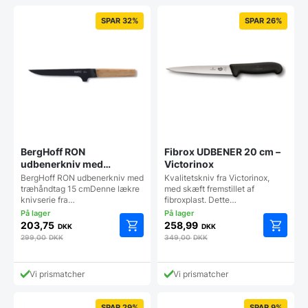
SPAR 32%
SPAR 26%
BergHoff RON
Fibrox UDBENER 20 cm –
udbenerkniv med
Victorinox
træhåndtag 15 cm
BergHoff RON udbenerkniv med
Kvalitetskniv fra Victorinox,
træhåndtag 15 cmDenne lækre
med skæft fremstillet af
knivserie fra…
fibroxplast. Dette…
203,75
258,99
DKK
DKK
299,00
DKK
349,00
DKK
Vi prismatcher
Vi prismatcher
SPAR 29%
SPAR 9%