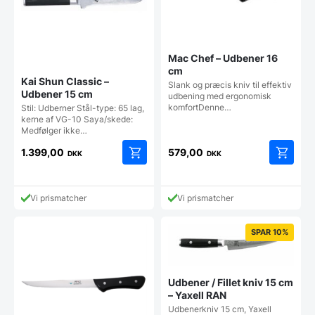
Mac Chef – Udbener 16
cm
Kai Shun Classic –
Slank og præcis kniv til effektiv
Udbener 15 cm
udbening med ergonomisk
komfortDenne…
Stil: Udberner Stål-type: 65 lag,
kerne af VG-10 Saya/skede:
Medfølger ikke…
1.399,00
579,00
DKK
DKK
Vi prismatcher
Vi prismatcher
SPAR 10%
Udbener / Fillet kniv 15 cm
– Yaxell RAN
Udbenerkniv 15 cm, Yaxell