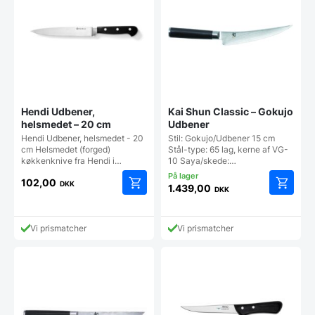
Hendi Udbener,
Kai Shun Classic – Gokujo
helsmedet – 20 cm
Udbener
Hendi Udbener, helsmedet - 20
Stil: Gokujo/Udbener 15 cm
cm Helsmedet (forged)
Stål-type: 65 lag, kerne af VG-
køkkenknive fra Hendi i…
10 Saya/skede:…
102,00
DKK
1.439,00
DKK
Vi prismatcher
Vi prismatcher