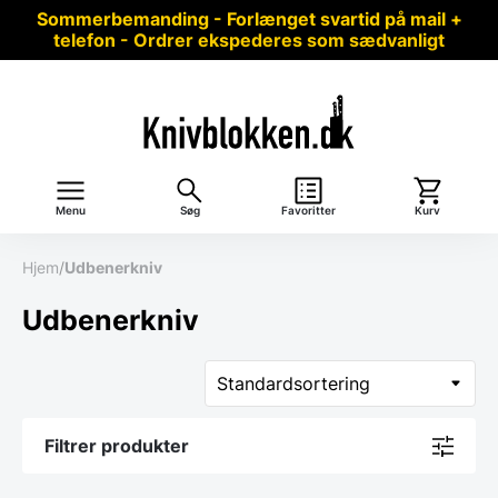
Sommerbemanding - Forlænget svartid på mail +
telefon - Ordrer ekspederes som sædvanligt
Menu
Søg
Favoritter
Kurv
Hjem
/
Udbenerkniv
Udbenerkniv
Filtrer produkter