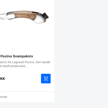
 Pocino Svampekniv
ekniv fra Legnoart Pocino. Den består
 et skaft produceret…
DKK
atcher