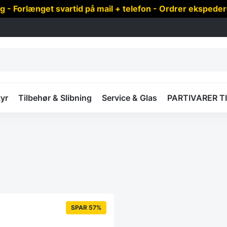
 Forlænget svartid på mail + telefon - Ordrer ekspede
yr
Tilbehør & Slibning
Service & Glas
PARTIVARER T
SPAR 57%