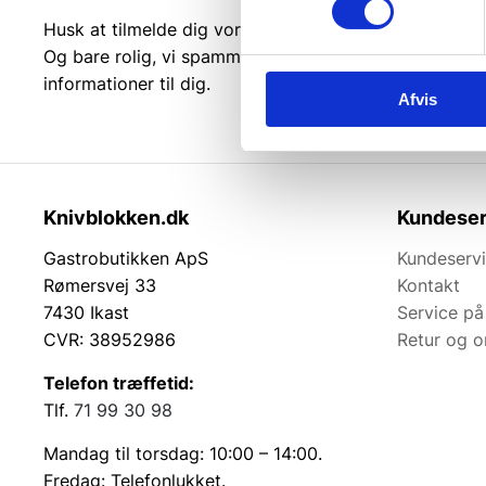
Husk at tilmelde dig vores nyhedsbrev og vær først ti
Og bare rolig, vi spammer dig ikke, men sender kun r
informationer til dig.
Afvis
Knivblokken.dk
Kundeser
Gastrobutikken ApS
Kundeserv
Rømersvej 33
Kontakt
7430 Ikast
Service på
CVR: 38952986
Retur og 
Telefon træffetid:
Tlf.
71 99 30 98
Mandag til torsdag: 10:00 – 14:00.
Fredag: Telefonlukket.