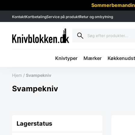
Sommerbemanding -
Kontakt
Kortbetaling
Service på produkt
Retur og ombytning
Knivtyper
Mærker
Køkkenudst
Hjem
/
Svampekniv
Svampekniv
Lagerstatus