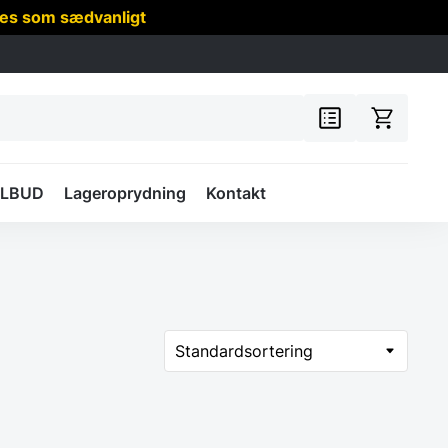
res som sædvanligt
ILBUD
Lageroprydning
Kontakt