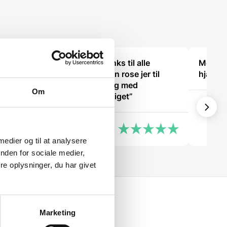
mus.
“Hvis I giver mig links til alle
Meget t
er
steder, hvor jeg kan rose jer til
hjælps
 kan
skyerne, så skal jeg med
Om
fornøjelse skrive niget”
Steffen
Karl
 medier og til at analysere
nden for sociale medier,
e oplysninger, du har givet
Marketing