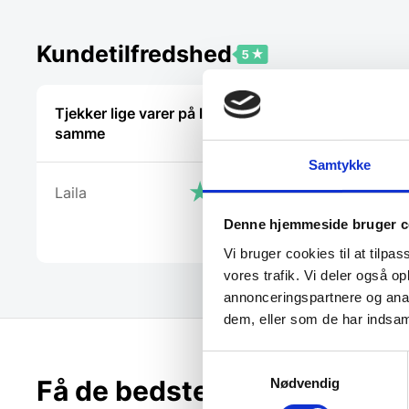
Kundetilfredshed
Tjekker lige varer på lager med det
“Telefon 
samme
betjeningen
med pil op
Samtykke
fantastisk
Laila
vil glemme
igen.”
Denne hjemmeside bruger c
Svend
Vi bruger cookies til at tilpas
vores trafik. Vi deler også 
annonceringspartnere og anal
dem, eller som de har indsaml
Samtykkevalg
Få de bedste tilbud først!
Nødvendig