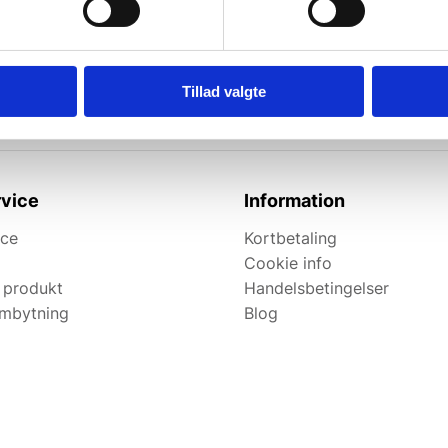
l de bedste tilbud.
elevante tilbud og
Tillad valgte
vice
Information
ice
Kortbetaling
Cookie info
 produkt
Handelsbetingelser
ombytning
Blog