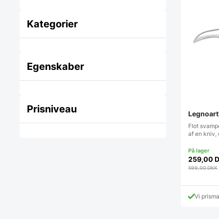
Kategorier
Egenskaber
Prisniveau
Legnoart
Flot svamp
af en kniv,
259,00
599,00
DKK
Vi prism