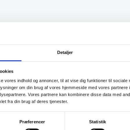
kontakt god! Men
“Super dejlig service af Ras
 i butikken var til 13
Kanon med en medarbejder d
. En sjælden positiv
ved hvad han snakker om og
Detaljer
 oplevelse, som jeg sent
vejlede os kunder”
! Kommer helt sikkert
ookies
Anonym
se vores indhold og annoncer, til at vise dig funktioner til sociale
oplysninger om din brug af vores hjemmeside med vores partnere i
ysepartnere. Vores partnere kan kombinere disse data med andr
et fra din brug af deres tjenester.
Præferencer
Statistik