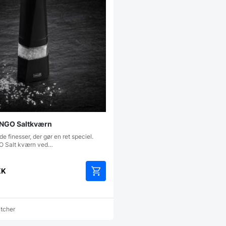
ANGO Saltkværn
de finesser, der gør en ret speciel.
 Salt kværn ved…
KK
atcher