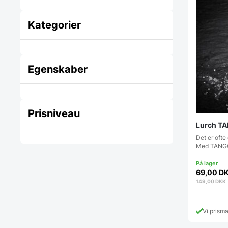
Kategorier
Egenskaber
Prisniveau
Lurch T
Det er ofte 
Med TANGO
69,00
D
149,00
DKK
Vi prism