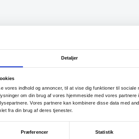
eds. Utrolig venlig og
“Det var en meget behagelig
betjening.
samtale.”
Detaljer
Käthe
ookies
se vores indhold og annoncer, til at vise dig funktioner til sociale
oplysninger om din brug af vores hjemmeside med vores partnere i
ysepartnere. Vores partnere kan kombinere disse data med andr
et fra din brug af deres tjenester.
Præferencer
Statistik