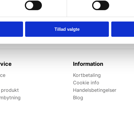
l de bedste tilbud.
elevante tilbud og
Tillad valgte
vice
Information
ice
Kortbetaling
Cookie info
 produkt
Handelsbetingelser
ombytning
Blog