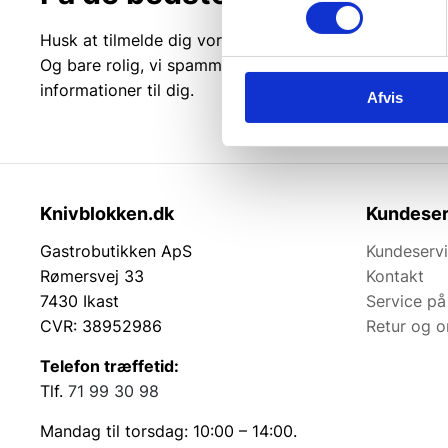
Husk at tilmelde dig vores nyhedsbrev og vær først ti
Og bare rolig, vi spammer dig ikke, men sender kun r
informationer til dig.
Afvis
Knivblokken.dk
Kundeser
Gastrobutikken ApS
Kundeserv
Rømersvej 33
Kontakt
7430 Ikast
Service på
CVR: 38952986
Retur og 
Telefon træffetid:
Tlf.
71 99 30 98
Mandag til torsdag: 10:00 – 14:00.