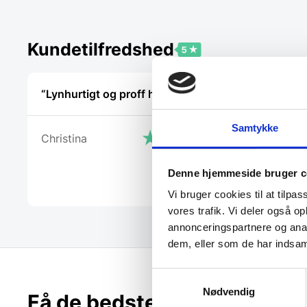
Kundetilfredshed
“Lynhurtigt og proff hjælp”
Meget tilfr
hjælpsom 
Samtykke
Christina
Steffen
Denne hjemmeside bruger c
Vi bruger cookies til at tilpas
vores trafik. Vi deler også 
annonceringspartnere og anal
dem, eller som de har indsaml
Samtykkevalg
Nødvendig
Få de bedste tilbud først!