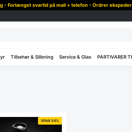
 Forlænget svartid på mail + telefon - Ordrer ekspede
yr
Tilbehør & Slibning
Service & Glas
PARTIVARER T
SPAR 54%