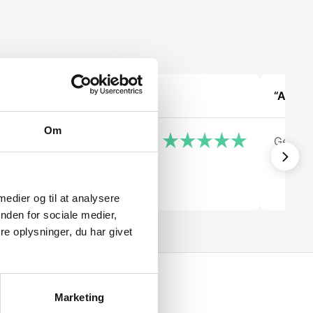
“kompetente folk”
“Altid 
Om
Frank
Georg
 medier og til at analysere
nden for sociale medier,
e oplysninger, du har givet
Marketing