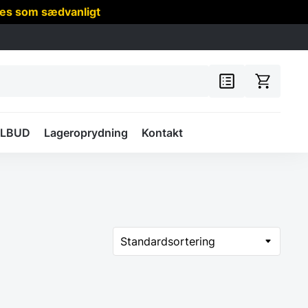
res som sædvanligt
ILBUD
Lageroprydning
Kontakt