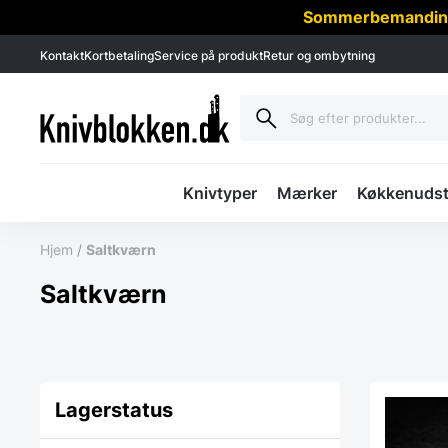
Sommerbemanding -
Kontakt
Kortbetaling
Service på produkt
Retur og ombytning
Knivtyper
Mærker
Køkkenudst
Hjem
/
Saltkværn
Saltkværn
Lagerstatus