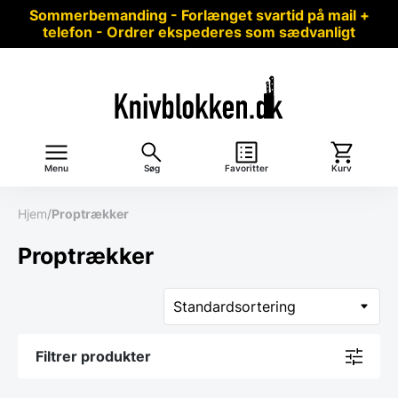
Sommerbemanding - Forlænget svartid på mail +
telefon - Ordrer ekspederes som sædvanligt
Menu
Søg
Favoritter
Kurv
Hjem
/
Proptrækker
Proptrækker
Filtrer produkter