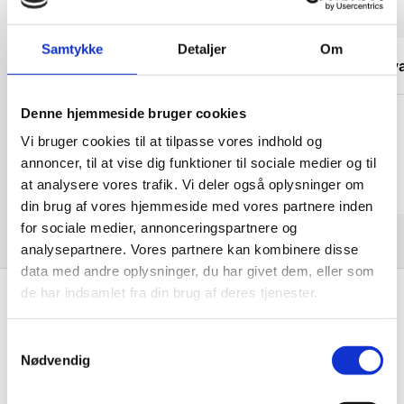
Kundetilfredshed
Samtykke
Detaljer
Om
“Fin fyr, der løste opgaven”
“Det v
Denne hjemmeside bruger cookies
Marlu
Käthe
Vi bruger cookies til at tilpasse vores indhold og
annoncer, til at vise dig funktioner til sociale medier og til
at analysere vores trafik. Vi deler også oplysninger om
din brug af vores hjemmeside med vores partnere inden
for sociale medier, annonceringspartnere og
analysepartnere. Vores partnere kan kombinere disse
data med andre oplysninger, du har givet dem, eller som
de har indsamlet fra din brug af deres tjenester.
Få de bedste tilbud først!
Samtykkevalg
Nødvendig
Husk at tilmelde dig vores nyhedsbrev og vær først