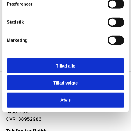
til de bedste tilbud. Og bare rolig, vi spammer dig
Præferencer
ikke, men sender kun relevante tilbud og
informationer til dig.
Statistik
Marketing
Ja tak, tilmeld mig
Tillad alle
Tillad valgte
Knivblokken.dk
Gastrobutikken ApS
Afvis
Rømersvej 33
7430 Ikast
CVR: 38952986
Telefon træffetid: