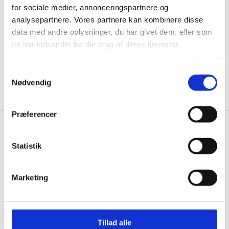
for sociale medier, annonceringspartnere og
informationer til dig.
analysepartnere. Vores partnere kan kombinere disse
data med andre oplysninger, du har givet dem, eller som
de har indsamlet fra din brug af deres tjenester.
Ja tak, tilmeld mig
Samtykkevalg
Nødvendig
Præferencer
Knivblokken.dk
Statistik
Gastrobutikken ApS
Rømersvej 33
Marketing
7430 Ikast
CVR: 38952986
Telefon træffetid:
Tillad alle
Tlf.
71 99 30 98