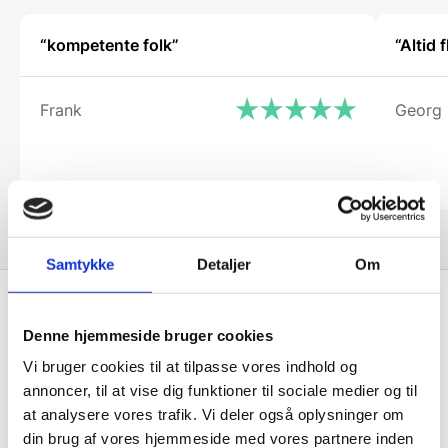
“kompetente folk”
“Altid
Frank
Georg
Samtykke
Detaljer
Om
Denne hjemmeside bruger cookies
Få de bedste tilbud først!
Vi bruger cookies til at tilpasse vores indhold og
annoncer, til at vise dig funktioner til sociale medier og til
Husk at tilmelde dig vores nyhedsbrev og vær først
at analysere vores trafik. Vi deler også oplysninger om
til de bedste tilbud. Og bare rolig, vi spammer dig
din brug af vores hjemmeside med vores partnere inden
ikke, men sender kun relevante tilbud og