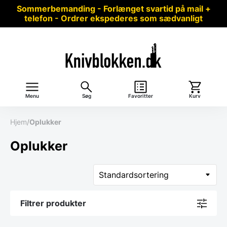
Sommerbemanding - Forlænget svartid på mail +
telefon - Ordrer ekspederes som sædvanligt
Menu
Søg
Favoritter
Kurv
Hjem
/
Oplukker
Oplukker
Filtrer produkter