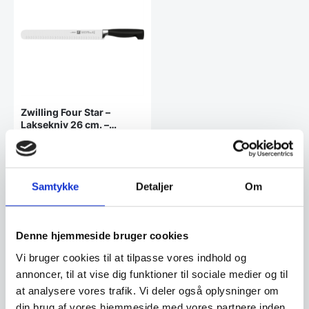
Zwilling Four Star –
Laksekniv 26 cm. –
luftskær
Zwilling Four Star - Laksekniv
26 cm. - luftskærPræcis og
glidende skæring…
607,00
Samtykke
Detaljer
Om
DKK
899,95
DKK
Denne hjemmeside bruger cookies
Vi prismatcher
Vi bruger cookies til at tilpasse vores indhold og
annoncer, til at vise dig funktioner til sociale medier og til
at analysere vores trafik. Vi deler også oplysninger om
Kundetilfredshed
din brug af vores hjemmeside med vores partnere inden