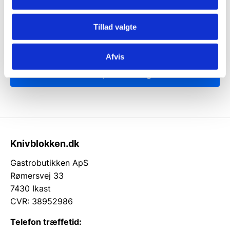
ikke, men sender kun relevante tilbud og
informationer til dig.
Tillad valgte
Afvis
Ja tak, tilmeld mig
Knivblokken.dk
Gastrobutikken ApS
Rømersvej 33
7430 Ikast
CVR: 38952986
Telefon træffetid: