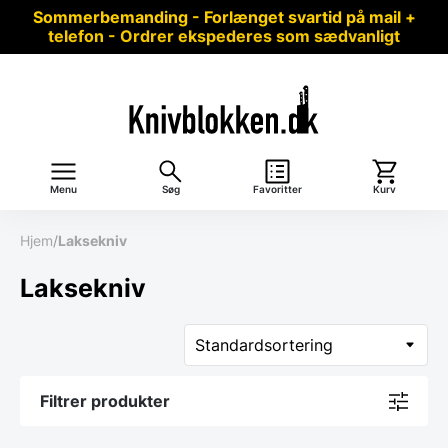
Sommerbemanding - Forlænget svartid på mail +
telefon - Ordrer ekspederes som sædvanligt
Menu
Søg
Favoritter
Kurv
Hjem
/
Laksekniv
Laksekniv
Filtrer produkter