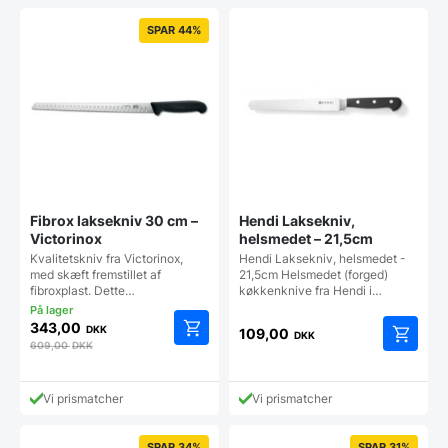
SPAR 44%
Fibrox laksekniv 30 cm –
Hendi Laksekniv,
Victorinox
helsmedet – 21,5cm
Kvalitetskniv fra Victorinox,
Hendi Laksekniv, helsmedet -
med skæft fremstillet af
21,5cm Helsmedet (forged)
fibroxplast. Dette…
køkkenknive fra Hendi i…
343,00
DKK
109,00
DKK
609,00
DKK
Vi prismatcher
Vi prismatcher
SPAR 34%
SPAR 31%