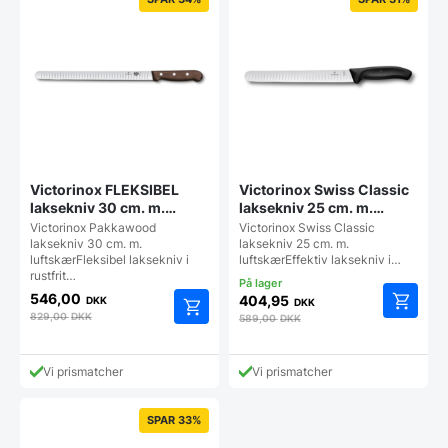
Victorinox FLEKSIBEL
Victorinox Swiss Classic
laksekniv 30 cm. m.
laksekniv 25 cm. m.
luftskær med træ skæfte
luftskær
Victorinox Pakkawood
Victorinox Swiss Classic
laksekniv 30 cm. m.
laksekniv 25 cm. m.
luftskærFleksibel laksekniv i
luftskærEffektiv laksekniv i…
rustfrit…
546,00
404,95
DKK
DKK
829,00
DKK
589,00
DKK
Vi prismatcher
Vi prismatcher
SPAR 33%